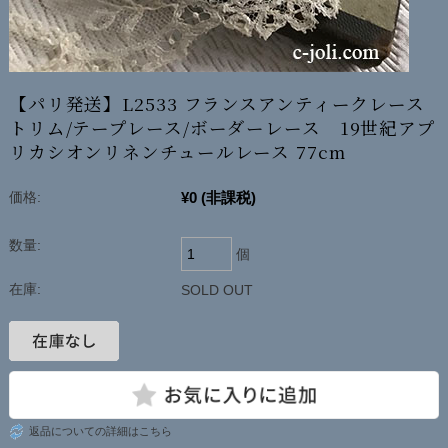
【パリ発送】L2533 フランスアンティークレース
トリム/テープレース/ボーダーレース 19世紀アプ
リカシオンリネンチュールレース 77cm
¥0
(非課税)
価格:
数量:
個
在庫:
SOLD OUT
返品についての詳細はこちら