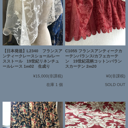
【日本発送】L2340 フランスア
C1055 フランスアンティークカ
ンティークレースショール/レー
ーテンバランス/カフェカーテ
スストール 19世紀リネンチュ
ン 19世紀花柄コットンバラン
ールレース 1m02 生成り
スカーテン 2m20
¥15,000
(非課税)
¥0
(非課税)
在庫 1 個
SOLD OUT