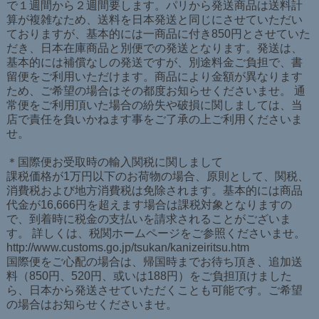
で１週間から２週間要します。パリから発送商品は送料計
算が複雑なため、送料を日本発送と同じにさせていただい
ておりますが、基本的には一商品に付き850円とさせていた
だき、日本在庫商品と別便での発送となります。発送は、
基本的には補償なしの発送ですが、別途料金ご負担で、書
留便をご利用いただけます。商品により金額が異なります
ため、ご希望の場合はその都度お知らせくださいませ。 通
常便をご利用頂いた場合の紛失や破損に関しましては、当
店で責任を負いかねます事をご了承の上ご利用くださいま
せ。
＊国際便お受取時の輸入関税に関しまして
課税価格が1万円以下のお荷物の場合、原則として、関税、
消費税および地方消費税は免除されます。基本的には商品
代金が16,666円を超えます場合は課税対象となりますの
で、到着時に税金の支払いを請求されることがございま
す。 詳しくは、税関ホームページをご参照くださいませ。
http://www.customs.go.jp/tsukan/kanizeiritsu.htm
国際便をご心配の場合は、帰国時までお待ち頂き、追加送
料（850円、520円、或いは188円）をご負担頂けました
ら、日本から発送させていただくことも可能です。ご希望
の場合はお知らせくださいませ。