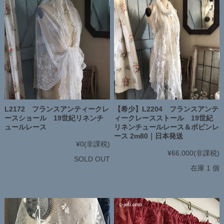
【希少】L2204 フランスアンテ
L2172 フランスアンティークレ
ィークレースストール 19世紀
ースショール 19世紀リネンチ
リネンチュールレース＆ボビンレ
ュールレース
ース 2m80｜日本発送
¥0
(非課税)
¥66,000
(非課税)
SOLD OUT
在庫 1 個