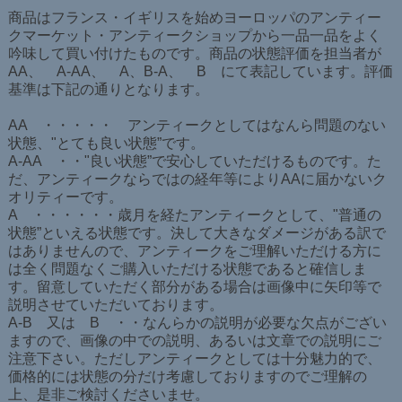
商品はフランス・イギリスを始めヨーロッパのアンティー
クマーケット・アンティークショップから一品一品をよく
吟味して買い付けたものです。商品の状態評価を担当者が
AA、 A-AA、 A、B-A、 B にて表記しています。評価
基準は下記の通りとなります。
AA ・・・・・ アンティークとしてはなんら問題のない
状態、"とても良い状態”です。
A-AA ・・"良い状態”で安心していただけるものです。た
だ、アンティークならではの経年等によりAAに届かないク
オリティーです。
A ・・・・・・歳月を経たアンティークとして、"普通の
状態”といえる状態です。決して大きなダメージがある訳で
はありませんので、アンティークをご理解いただける方に
は全く問題なくご購入いただける状態であると確信しま
す。留意していただく部分がある場合は画像中に矢印等で
説明させていただいております。
A-B 又は B ・・なんらかの説明が必要な欠点がござい
ますので、画像の中での説明、あるいは文章での説明にご
注意下さい。ただしアンティークとしては十分魅力的で、
価格的には状態の分だけ考慮しておりますのでご理解の
上、是非ご検討くださいませ。