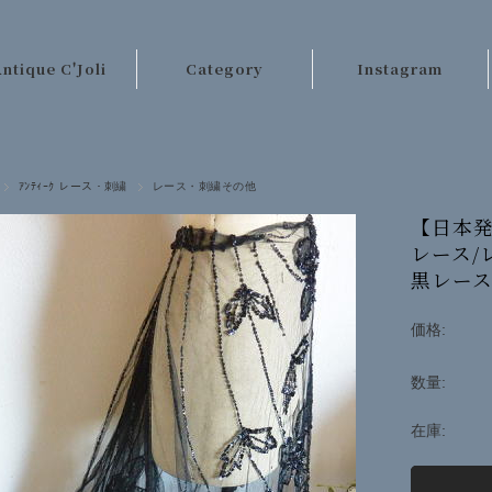
ntique C'Joli
Category
Instagram
ご利用案内
パリのアンティーク
店長日記
テーブルクロス類
ｱﾝﾃｨｰｸ レース・刺繍
レース・刺繍その他
お客様の声
レース・刺繍
【日本発
レース/
お問い合わせ
手芸材料
黒レース 
キッチンクロス類
価格:
ベッドリネン類
数量:
カーテン・ラグ類
ファッション
在庫:
その他