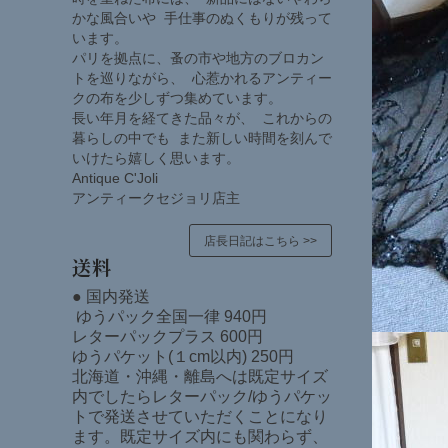
かな風合いや 手仕事のぬくもりが残って
います。
パリを拠点に、蚤の市や地方のブロカン
トを巡りながら、 心惹かれるアンティー
クの布を少しずつ集めています。
長い年月を経てきた品々が、 これからの
暮らしの中でも また新しい時間を刻んで
いけたら嬉しく思います。
Antique C'Joli
アンティークセジョリ店主
店長日記はこちら >>
送料
● 国内発送
ゆうパック全国一律 940円
レターパックプラス 600円
ゆうパケット(１cm以内) 250円
北海道・沖縄・離島へは既定サイズ
内でしたらレターパック/ゆうパケッ
トで発送させていただくことになり
ます。既定サイズ内にも関わらず、