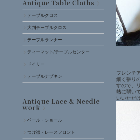
Antique Table Cloths
テーブルクロス
大判テーブルクロス
テーブルランナー
ティーマット/テーブルセンター
ドイリー
フレンチア
テーブルナプキン
細く張り
すので、
熱に弱い
いいただ
Antique Lace & Needle
work
ベール・ショール
つけ襟・レースフロント