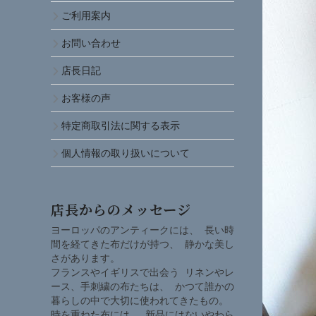
ご利用案内
お問い合わせ
店長日記
お客様の声
特定商取引法に関する表示
個人情報の取り扱いについて
店長からのメッセージ
ヨーロッパのアンティークには、 長い時
間を経てきた布だけが持つ、 静かな美し
さがあります。
フランスやイギリスで出会う リネンやレ
ース、手刺繍の布たちは、 かつて誰かの
暮らしの中で大切に使われてきたもの。
時を重ねた布には、 新品にはないやわら