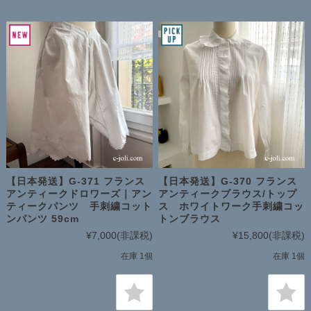
【日本発送】G-371 フランス
【日本発送】G-370 フランス
アンティークドロワーズ｜アン
アンティークブラウス/トップ
ティークパンツ 手刺繍コット
ス ホワイトワーク手刺繍コッ
ンパンツ 59cm
トンブラウス
¥7,000
(非課税)
¥15,800
(非課税)
在庫 1個
在庫 1個