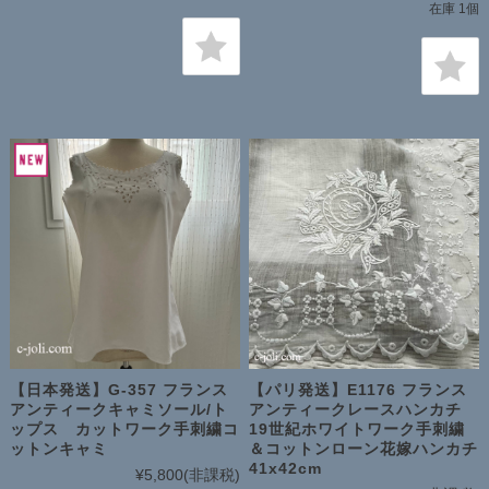
在庫 1個
【日本発送】G-357 フランス
【パリ発送】E1176 フランス
アンティークキャミソール/ト
アンティークレースハンカチ
ップス カットワーク手刺繍コ
19世紀ホワイトワーク手刺繍
ットンキャミ
＆コットンローン花嫁ハンカチ
41x42cm
¥5,800
(非課税)