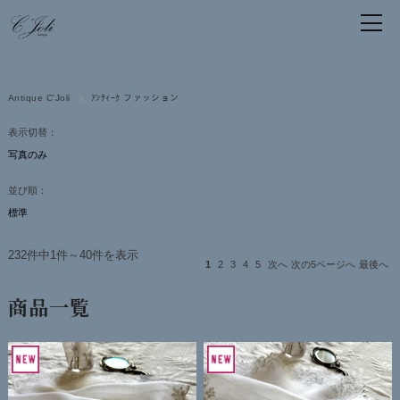
Antique C'Joli
ｱﾝﾃｨｰｸ ファッション
表示切替：
並び順：
232件中1件～40件を表示
1
2
3
4
5
次へ
次の5ページへ
最後へ
商品一覧