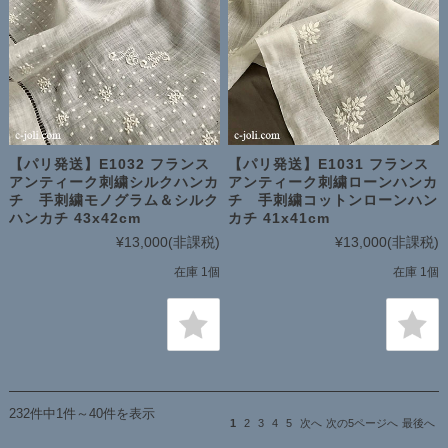
【パリ発送】E1032 フランス
【パリ発送】E1031 フランス
アンティーク刺繍シルクハンカ
アンティーク刺繍ローンハンカ
チ 手刺繍モノグラム＆シルク
チ 手刺繍コットンローンハン
ハンカチ 43x42cm
カチ 41x41cm
¥13,000
(非課税)
¥13,000
(非課税)
在庫 1個
在庫 1個
232件中1件～40件を表示
1
2
3
4
5
次へ
次の5ページへ
最後へ