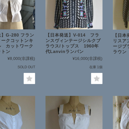
】G-280 フラン
【日本発送】V-014 フラ
【日本発
ィークコットンキ
ンスヴィンテージシルクブ
リスア
ル カットワーク
ラウス/トップス 1960年
ージブ
ットン
代Lanvinランバン
ラウン
¥8,000
(非課税)
¥16,000
(非課税)
SOLD OUT
在庫 1個