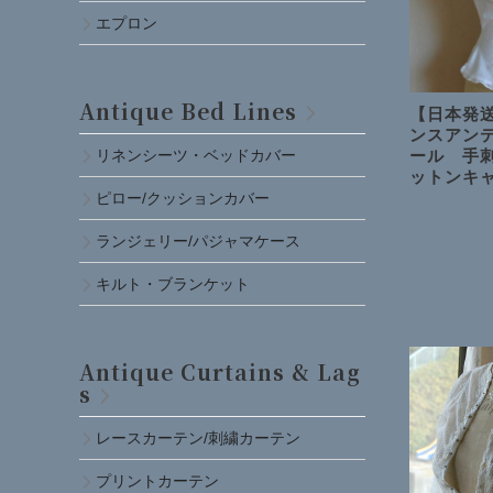
エプロン
Antique Bed Lines
【日本発送
ンスアン
ール 手
リネンシーツ・ベッドカバー
ットンキ
ピロー/クッションカバー
ランジェリー/パジャマケース
キルト・ブランケット
Antique Curtains & Lag
s
レースカーテン/刺繍カーテン
プリントカーテン