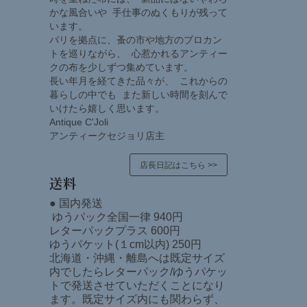
かな風合いや 手仕事のぬくもりが残って
います。
パリを拠点に、蚤の市や地方のブロカン
トを巡りながら、 心惹かれるアンティー
クの布を少しずつ集めています。
長い年月を経てきた品々が、 これからの
暮らしの中でも また新しい時間を刻んで
いけたら嬉しく思います。
Antique C'Joli
アンティークセジョリ店主
店長日記はこちら >>
送料
● 国内発送
ゆうパック全国一律 940円
レターパックプラス 600円
ゆうパケット(１cm以内) 250円
北海道・沖縄・離島へは既定サイズ
内でしたらレターパック/ゆうパケッ
トで発送させていただくことになり
ます。既定サイズ内にも関わらず、