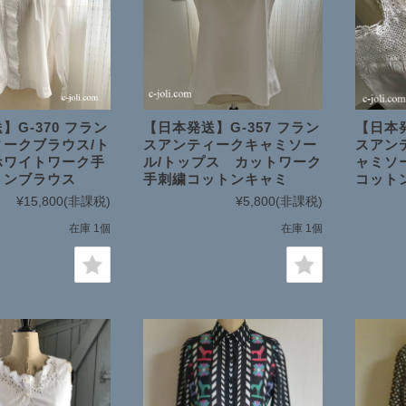
日本在庫商品
SOLD ITEMS
】G-370 フラン
【日本発送】G-357 フラン
【日本発
ークブラウス/ト
スアンティークキャミソー
スアン
ホワイトワーク手
ル/トップス カットワーク
ャミソ
トンブラウス
手刺繍コットンキャミ
コット
¥15,800
(非課税)
¥5,800
(非課税)
在庫 1個
在庫 1個