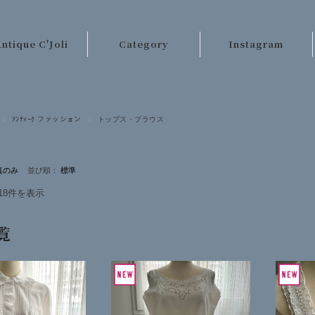
ntique C'Joli
Category
Instagram
ご利用案内
パリのアンティーク
店長日記
テーブルクロス類
ｱﾝﾃｨｰｸ ファッション
トップス・ブラウス
お客様の声
レース・刺繍
お問い合わせ
手芸材料
並び順：
キッチンクロス類
18件を表示
ベッドリネン類
覧
カーテン・ラグ類
ファッション
その他