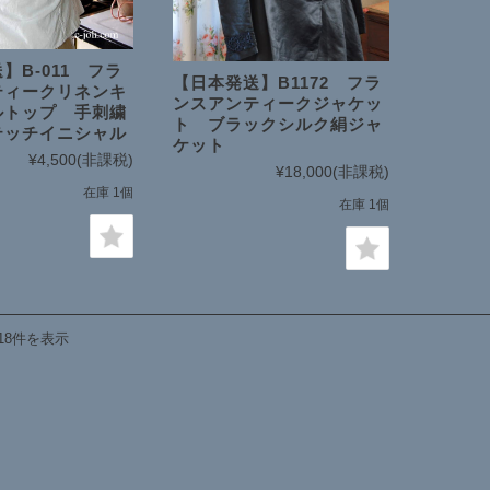
】B-011 フラ
【日本発送】B1172 フラ
ティークリネンキ
ンスアンティークジャケッ
ルトップ 手刺繍
ト ブラックシルク絹ジャ
テッチイニシャル
ケット
¥4,500
(非課税)
¥18,000
(非課税)
在庫 1個
在庫 1個
18件を表示