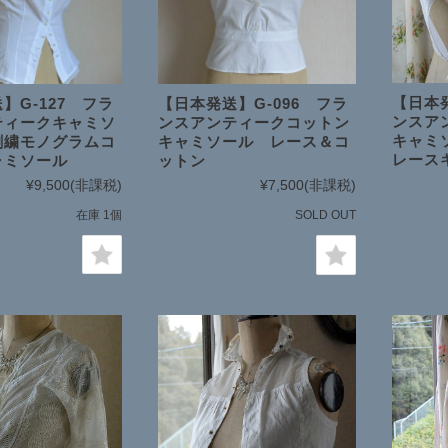
【日本発
】G-127 フラ
【日本発送】G-096 フラ
ンスア
ティークキャミソ
ンスアンティークコットン
キャミ
刺繍モノグラムコ
キャミソール レース＆コ
レースキ
ャミソール
ットン
¥9,500
(非課税)
¥7,500
(非課税)
在庫 1個
SOLD OUT