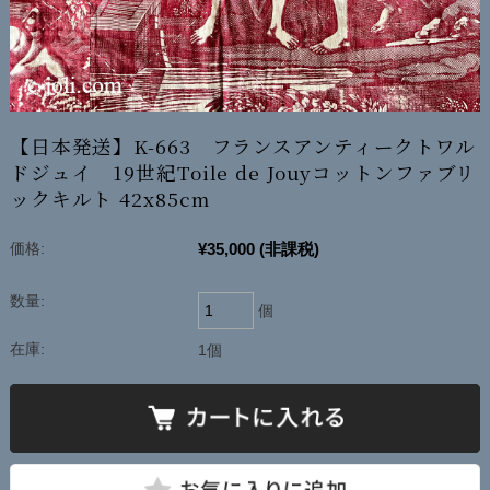
【日本発送】K-663 フランスアンティークトワル
ドジュイ 19世紀Toile de Jouyコットンファブリ
ックキルト 42x85cm
¥35,000
(非課税)
価格:
数量:
個
在庫:
1個