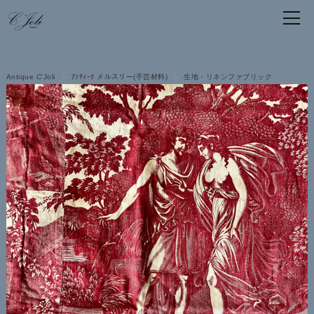
Antique C'Joli
ｱﾝﾃｨｰｸ メルスリー(手芸材料)
生地・リネンファブリック