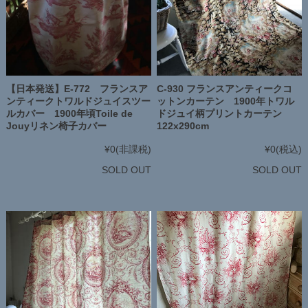
【日本発送】E-772 フランスア
C-930 フランスアンティークコ
ンティークトワルドジュイスツー
ットンカーテン 1900年トワル
ルカバー 1900年頃Toile de
ドジュイ柄プリントカーテン
Jouyリネン椅子カバー
122x290cm
¥0
(非課税)
¥0
(税込)
SOLD OUT
SOLD OUT