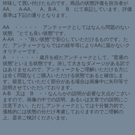
吟味して買い付けたものです。商品の状態評価を担当者が
AA、 A-AA、 A、B-A、 B にて表記しています。評価
基準は下記の通りとなります。
AA ・・・・・ アンティークとしてはなんら問題のない
状態、"とても良い状態”です。
A-AA ・・"良い状態”で安心していただけるものです。た
だ、アンティークならではの経年等によりAAに届かないク
オリティーです。
A ・・・・・・歳月を経たアンティークとして、"普通の
状態”といえる状態です。決して大きなダメージがある訳で
はありませんので、アンティークをご理解いただける方に
は全く問題なくご購入いただける状態であると確信しま
す。留意していただく部分がある場合は画像中に矢印等で
説明させていただいております。
A-B 又は B ・・なんらかの説明が必要な欠点がござい
ますので、画像の中での説明、あるいは文章での説明にご
注意下さい。ただしアンティークとしては十分魅力的で、
価格的には状態の分だけ考慮しておりますのでご理解の
上、是非ご検討くださいませ。