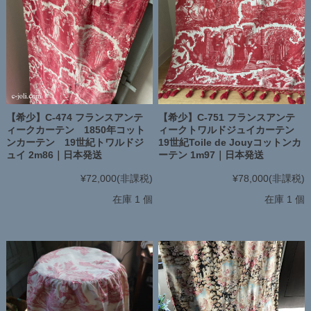
【希少】C-474 フランスアンテ
【希少】C-751 フランスアンテ
ィークカーテン 1850年コット
ィークトワルドジュイカーテン
ンカーテン 19世紀トワルドジ
19世紀Toile de Jouyコットンカ
ュイ 2m86｜日本発送
ーテン 1m97｜日本発送
¥72,000
(非課税)
¥78,000
(非課税)
在庫 1 個
在庫 1 個