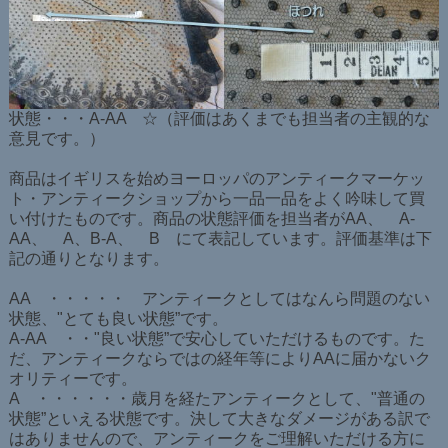
状態・・・A-AA ☆（評価はあくまでも担当者の主観的な
意見です。）
商品はイギリスを始めヨーロッパのアンティークマーケッ
ト・アンティークショップから一品一品をよく吟味して買
い付けたものです。商品の状態評価を担当者がAA、 A-
AA、 A、B-A、 B にて表記しています。評価基準は下
記の通りとなります。
AA ・・・・・ アンティークとしてはなんら問題のない
状態、"とても良い状態”です。
A-AA ・・"良い状態”で安心していただけるものです。た
だ、アンティークならではの経年等によりAAに届かないク
オリティーです。
A ・・・・・・歳月を経たアンティークとして、"普通の
状態”といえる状態です。決して大きなダメージがある訳で
はありませんので、アンティークをご理解いただける方に