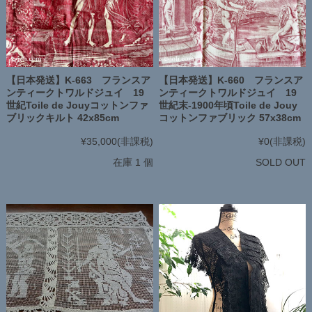
【日本発送】K-663 フランスア
【日本発送】K-660 フランスア
ンティークトワルドジュイ 19
ンティークトワルドジュイ 19
世紀Toile de Jouyコットンファ
世紀末-1900年頃Toile de Jouy
ブリックキルト 42x85cm
コットンファブリック 57x38cm
¥35,000
(非課税)
¥0
(非課税)
在庫 1 個
SOLD OUT