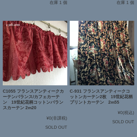
在庫 1 個
在庫 1 個
C1055 フランスアンティークカ
C-931 フランスアンティークコ
ーテンバランス/カフェカーテ
ットンカーテン2枚 19世紀花柄
ン 19世紀花柄コットンバラン
プリントカーテン 2m55
スカーテン 2m20
¥0
(税込)
¥0
(非課税)
SOLD OUT
SOLD OUT