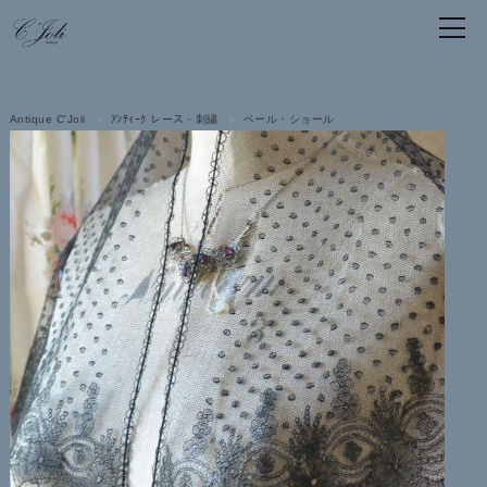
Antique C'Joli
ｱﾝﾃｨｰｸ レース・刺繍
ベール・ショール