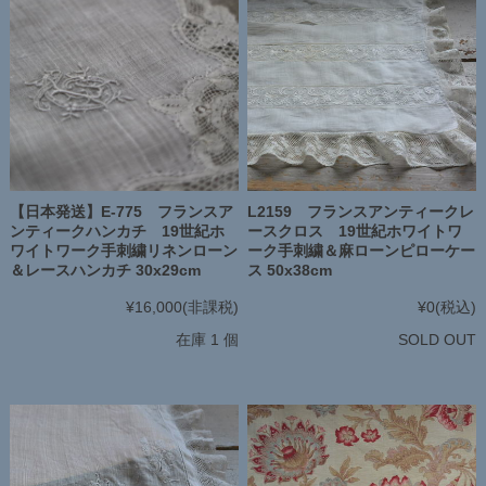
【日本発送】E-775 フランスア
L2159 フランスアンティークレ
ンティークハンカチ 19世紀ホ
ースクロス 19世紀ホワイトワ
ワイトワーク手刺繍リネンローン
ーク手刺繍＆麻ローンピローケー
＆レースハンカチ 30x29cm
ス 50x38cm
¥16,000
(非課税)
¥0
(税込)
在庫 1 個
SOLD OUT