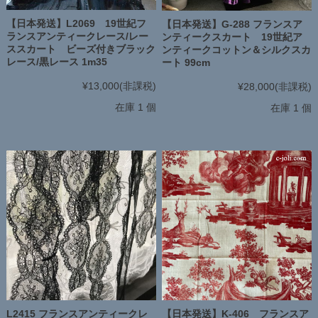
【日本発送】L2069 19世紀フ
【日本発送】G-288 フランスア
ランスアンティークレース/レー
ンティークスカート 19世紀ア
ススカート ビーズ付きブラック
ンティークコットン＆シルクスカ
レース/黒レース 1m35
ート 99cm
¥13,000
(非課税)
¥28,000
(非課税)
在庫 1 個
在庫 1 個
L2415 フランスアンティークレ
【日本発送】K-406 フランスア