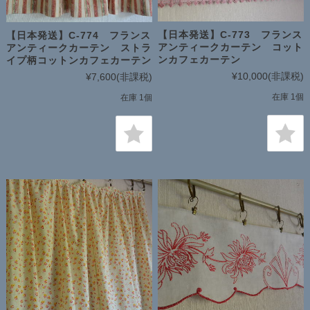
【日本発送】C-773 フランス
【日本発送】C-774 フランス
アンティークカーテン コット
アンティークカーテン ストラ
ンカフェカーテン
イプ柄コットンカフェカーテン
¥10,000
(非課税)
¥7,600
(非課税)
在庫 1個
在庫 1個