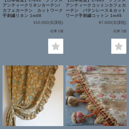
【日本発送】C-899 フランス
【日本発送】C-883 フランス
アンティークリネンカーテン/
アンティークコットンカフェカ
カフェカーテン カットワーク
ーテン バテンレース＆カット
手刺繍リネン 1m08
ワーク手刺繍コットン 1m45
¥10,000
(非課税)
¥7,600
(非課税)
在庫 1個
在庫 1個