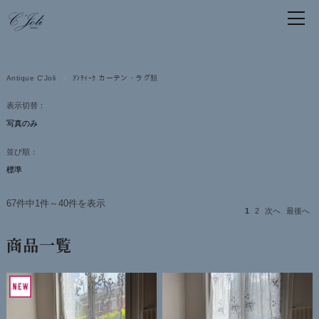
Antique C'Joli
ｱﾝﾃｨｰｸ カーテン・ラグ類
表示切替：
並び順：
67件中1件～40件を表示
1
2
次へ
最後へ
商品一覧