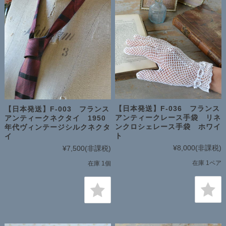
【日本発送】F-036 フランス
【日本発送】F-003 フランス
アンティークレース手袋 リネ
アンティークネクタイ 1950
ンクロシェレース手袋 ホワイ
年代ヴィンテージシルクネクタ
ト
イ
¥8,000
(非課税)
¥7,500
(非課税)
在庫 1ペア
在庫 1個