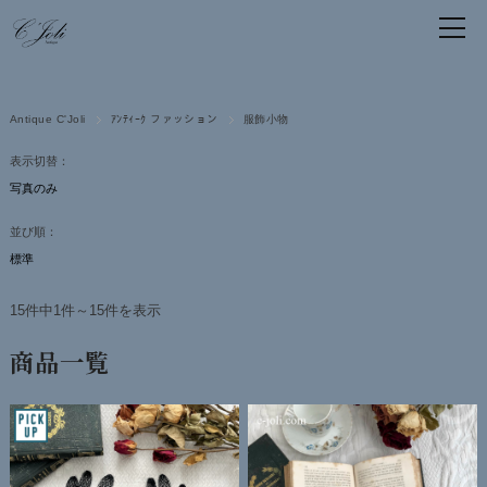
Antique C'Joli
ｱﾝﾃｨｰｸ ファッション
服飾小物
表示切替：
並び順：
15件中1件～15件を表示
商品一覧