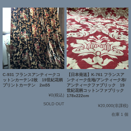
C-931 フランスアンティークコ
【日本発送】K-761 フランスア
ットンカーテン2枚 19世紀花柄
ンティーク生地/アンティーク布/
プリントカーテン 2m55
アンティークファブリック 19
世紀花柄コットンファブリック
¥0
(税込)
178x222cm
SOLD OUT
¥20,000
(非課税)
在庫 1 個