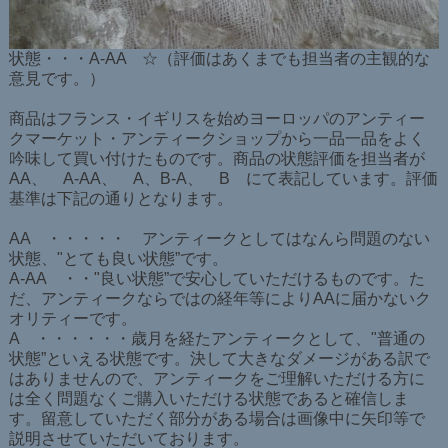
状態・・・A-AA ☆（評価はあくまでも担当者の主観的な
意見です。）
商品はフランス・イギリスを始めヨーロッパのアンティー
クマーケット・アンティークショップから一品一品をよく
吟味して買い付けたものです。商品の状態評価を担当者が
AA、 A-AA、 A、B-A、 B にて表記しています。評価
基準は下記の通りとなります。
AA ・・・・・ アンティークとしてはなんら問題のない
状態、"とても良い状態”です。
A-AA ・・"良い状態”で安心していただけるものです。た
だ、アンティークならではの経年等によりAAに届かないク
オリティーです。
A ・・・・・・歳月を経たアンティークとして、"普通の
状態”といえる状態です。決して大きなダメージがある訳で
はありませんので、アンティークをご理解いただける方に
は全く問題なくご購入いただける状態であると確信しま
す。留意していただく部分がある場合は画像中に矢印等で
説明させていただいております。