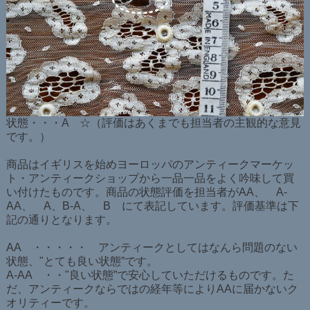
状態・・・A ☆（評価はあくまでも担当者の主観的な意見
です。）
商品はイギリスを始めヨーロッパのアンティークマーケッ
ト・アンティークショップから一品一品をよく吟味して買
い付けたものです。商品の状態評価を担当者がAA、 A-
AA、 A、B-A、 B にて表記しています。評価基準は下
記の通りとなります。
AA ・・・・・ アンティークとしてはなんら問題のない
状態、"とても良い状態”です。
A-AA ・・"良い状態”で安心していただけるものです。た
だ、アンティークならではの経年等によりAAに届かないク
オリティーです。