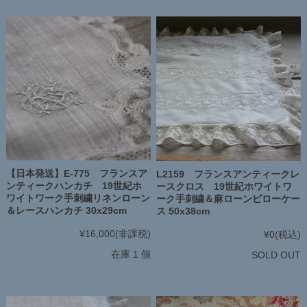
【日本発送】E-775 フランスア
L2159 フランスアンティークレ
ンティークハンカチ 19世紀ホ
ースクロス 19世紀ホワイトワ
ワイトワーク手刺繍リネンローン
ーク手刺繍＆麻ローンピローケー
＆レースハンカチ 30x29cm
ス 50x38cm
¥16,000
(非課税)
¥0
(税込)
在庫 1 個
SOLD OUT