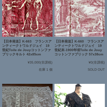
【日本発送】K-663 フランスア
【日本発送】K-660 フランスア
ンティークトワルドジュイ 19
ンティークトワルドジュイ 19
世紀Toile de Jouyコットンファ
世紀末-1900年頃Toile de Jouy
ブリックキルト 42x85cm
コットンファブリック 57x38cm
¥35,000
(非課税)
¥0
(非課税)
在庫 1 個
SOLD OUT