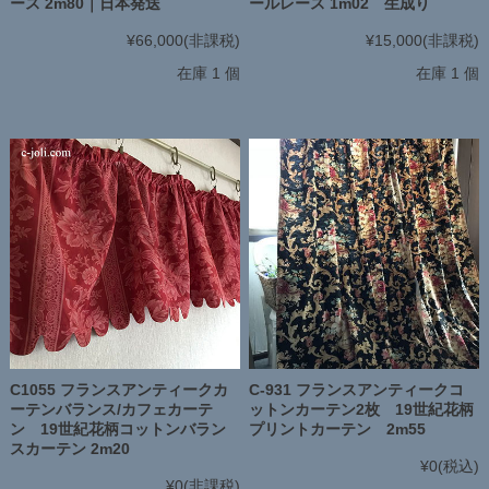
ース 2m80｜日本発送
ールレース 1m02 生成り
¥66,000
(非課税)
¥15,000
(非課税)
在庫 1 個
在庫 1 個
C1055 フランスアンティークカ
C-931 フランスアンティークコ
ーテンバランス/カフェカーテ
ットンカーテン2枚 19世紀花柄
ン 19世紀花柄コットンバラン
プリントカーテン 2m55
スカーテン 2m20
¥0
(税込)
¥0
(非課税)