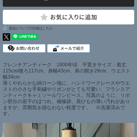
返品についての詳細はこちら
フレンチアンティーク 1900年頃 平置きサイズ：着丈
115cm/後ろ117cm、身幅43cm、肩の開き29cm、ウエスト
幅34cm
薄くやわらかな綿ローン地に、ハンドワークレースやウエ
ストの小さな手刺繍やリボンがとても可愛い、フランスア
ンティークキャミソールワンピース。写真のように、リボ
ン部分の若干のほつれ、補修跡、肩ひもの薄い汚れがあり
ますが、雰囲気を損なわない程度です。 ※洗濯済みで
す。