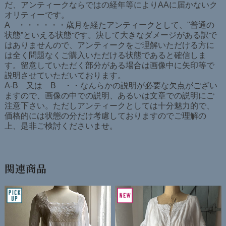
だ、アンティークならではの経年等によりAAに届かないク
オリティーです。
A ・・・・・・歳月を経たアンティークとして、"普通の
状態”といえる状態です。決して大きなダメージがある訳で
はありませんので、アンティークをご理解いただける方に
は全く問題なくご購入いただける状態であると確信しま
す。留意していただく部分がある場合は画像中に矢印等で
説明させていただいております。
A-B 又は B ・・なんらかの説明が必要な欠点がござい
ますので、画像の中での説明、あるいは文章での説明にご
注意下さい。ただしアンティークとしては十分魅力的で、
価格的には状態の分だけ考慮しておりますのでご理解の
上、是非ご検討くださいませ。
関連商品