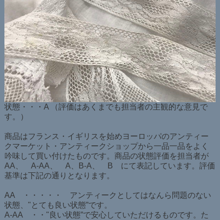
状態・・・A （評価はあくまでも担当者の主観的な意見で
す。）
商品はフランス・イギリスを始めヨーロッパのアンティー
クマーケット・アンティークショップから一品一品をよく
吟味して買い付けたものです。商品の状態評価を担当者が
AA、 A-AA、 A、B-A、 B にて表記しています。評価
基準は下記の通りとなります。
AA ・・・・・ アンティークとしてはなんら問題のない
状態、"とても良い状態”です。
A-AA ・・"良い状態”で安心していただけるものです。た