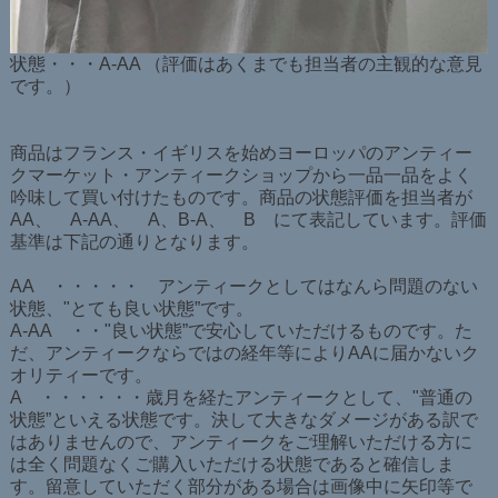
状態・・・A-AA （評価はあくまでも担当者の主観的な意見
です。）
商品はフランス・イギリスを始めヨーロッパのアンティー
クマーケット・アンティークショップから一品一品をよく
吟味して買い付けたものです。商品の状態評価を担当者が
AA、 A-AA、 A、B-A、 B にて表記しています。評価
基準は下記の通りとなります。
AA ・・・・・ アンティークとしてはなんら問題のない
状態、"とても良い状態”です。
A-AA ・・"良い状態”で安心していただけるものです。た
だ、アンティークならではの経年等によりAAに届かないク
オリティーです。
A ・・・・・・歳月を経たアンティークとして、"普通の
状態”といえる状態です。決して大きなダメージがある訳で
はありませんので、アンティークをご理解いただける方に
は全く問題なくご購入いただける状態であると確信しま
す。留意していただく部分がある場合は画像中に矢印等で