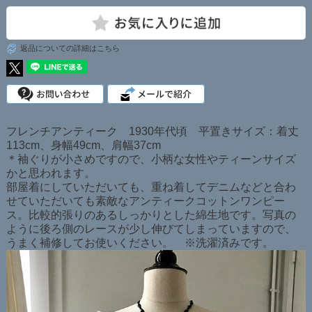
返品についての詳細はこちら
フレンチアンティーク 1930年代頃 平置きサイズ：着丈
113cm、身幅49cm、肩幅37cm
＊袖ぐりが小さめですので、小柄な女性やティーンサイズ
かと思われます。
部屋着にしていただいても、重ね着してデニムなどと合わ
せていただいても素敵なアンティークコットンワンピー
ス。比較的張りのあるしっかりとした綿生地です。写真の
ように後ろ側のレースが少し伸びてしまっていますので、
うまく補修してお使いください。 ※洗濯済みです。