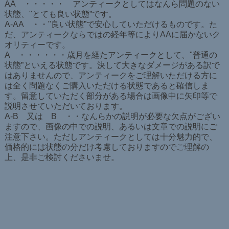
AA ・・・・・ アンティークとしてはなんら問題のない
状態、"とても良い状態”です。
A-AA ・・"良い状態”で安心していただけるものです。た
だ、アンティークならではの経年等によりAAに届かないク
オリティーです。
A ・・・・・・歳月を経たアンティークとして、"普通の
状態”といえる状態です。決して大きなダメージがある訳で
はありませんので、アンティークをご理解いただける方に
は全く問題なくご購入いただける状態であると確信しま
す。留意していただく部分がある場合は画像中に矢印等で
説明させていただいております。
A-B 又は B ・・なんらかの説明が必要な欠点がござい
ますので、画像の中での説明、あるいは文章での説明にご
注意下さい。ただしアンティークとしては十分魅力的で、
価格的には状態の分だけ考慮しておりますのでご理解の
上、是非ご検討くださいませ。