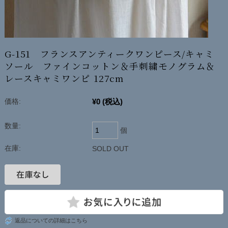
G-151 フランスアンティークワンピース/キャミ
ソール ファインコットン＆手刺繍モノグラム＆
レースキャミワンピ 127cm
¥0
(税込)
価格:
数量:
個
在庫:
SOLD OUT
返品についての詳細はこちら