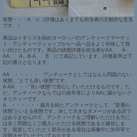
状態・・・A ☆（評価はあくまでも担当者の主観的な意見
です。）
商品はイギリスを始めヨーロッパのアンティークマーケッ
ト・アンティークショップから一品一品をよく吟味して買
い付けたものです。商品の状態評価を担当者がAA、 A-
AA、 A、B-A、 B にて表記しています。評価基準は下
記の通りとなります。
AA ・・・・・ アンティークとしてはなんら問題のない
状態、"とても良い状態”です。
A-AA ・・"良い状態”で安心していただけるものです。た
だ、アンティークならではの経年等によりAAに届かないク
オリティーです。
A ・・・・・・歳月を経たアンティークとして、"普通の
状態”といえる状態です。決して大きなダメージがある訳で
はありませんので、アンティークをご理解いただける方に
は全く問題なくご購入いただける状態であると確信しま
す。留意していただく部分がある場合は画像中に矢印等で
説明させていただいております。