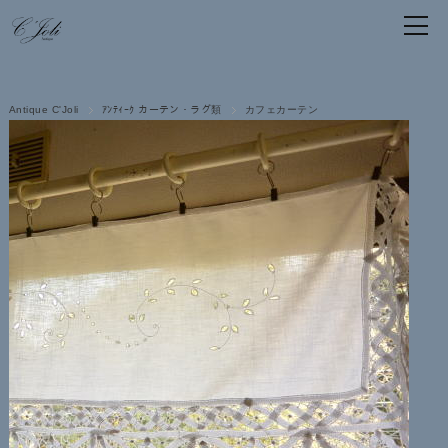
Antique C'Joli
ｱﾝﾃｨｰｸ カーテン・ラグ類
カフェカーテン