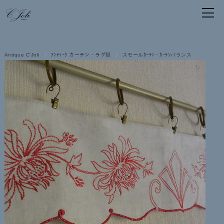
Antique C'Joli
ｱﾝﾃｨｰｸ カーテン・ラグ類
スモールｶｰﾃﾝ・ｶｰﾃﾝバランス