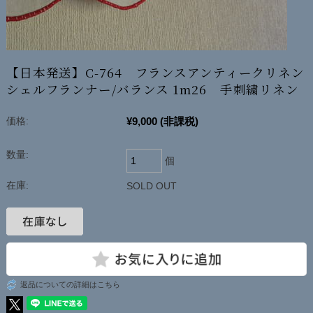
【日本発送】C-764 フランスアンティークリネン
シェルフランナー/バランス 1m26 手刺繍リネン
¥9,000
(非課税)
価格:
数量:
個
在庫:
SOLD OUT
返品についての詳細はこちら