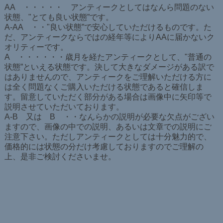
AA ・・・・・ アンティークとしてはなんら問題のない
状態、"とても良い状態”です。
A-AA ・・"良い状態”で安心していただけるものです。た
だ、アンティークならではの経年等によりAAに届かないク
オリティーです。
A ・・・・・・歳月を経たアンティークとして、"普通の
状態”といえる状態です。決して大きなダメージがある訳で
はありませんので、アンティークをご理解いただける方に
は全く問題なくご購入いただける状態であると確信しま
す。留意していただく部分がある場合は画像中に矢印等で
説明させていただいております。
A-B 又は B ・・なんらかの説明が必要な欠点がござい
ますので、画像の中での説明、あるいは文章での説明にご
注意下さい。ただしアンティークとしては十分魅力的で、
価格的には状態の分だけ考慮しておりますのでご理解の
上、是非ご検討くださいませ。