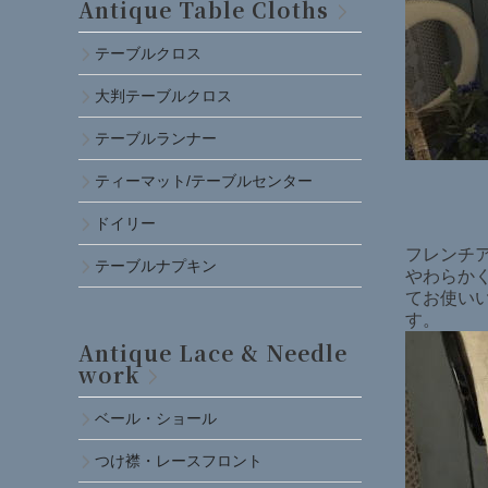
Antique Table Cloths
テーブルクロス
大判テーブルクロス
テーブルランナー
ティーマット/テーブルセンター
ドイリー
フレンチア
テーブルナプキン
やわらか
てお使い
す。
Antique Lace & Needle
work
ベール・ショール
つけ襟・レースフロント