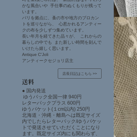
かな風合いや 手仕事のぬくもりが残って
います。
パリを拠点に、蚤の市や地方のブロカン
トを巡りながら、 心惹かれるアンティー
クの布を少しずつ集めています。
長い年月を経てきた品々が、 これからの
暮らしの中でも また新しい時間を刻んで
いけたら嬉しく思います。
Antique C'Joli
アンティークセジョリ店主
店長日記はこちら >>
送料
● 国内発送
ゆうパック全国一律 940円
レターパックプラス 600円
ゆうパケット(１cm以内) 250円
北海道・沖縄・離島へは既定サイズ
内でしたらレターパック/ゆうパケッ
トで発送させていただくことになり
ます。既定サイズ内にも関わらず、