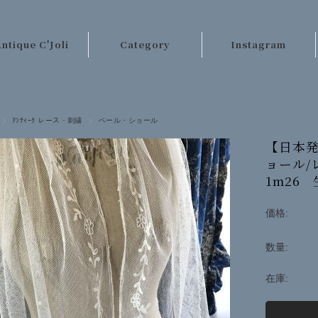
ntique C'Joli
Category
Instagram
ご利用案内
パリのアンティーク
店長日記
テーブルクロス類
ｱﾝﾃｨｰｸ レース・刺繍
ベール・ショール
お客様の声
レース・刺繍
【日本発
ョール/
お問い合わせ
手芸材料
1m26
キッチンクロス類
価格:
ベッドリネン類
数量:
カーテン・ラグ類
ファッション
在庫:
その他