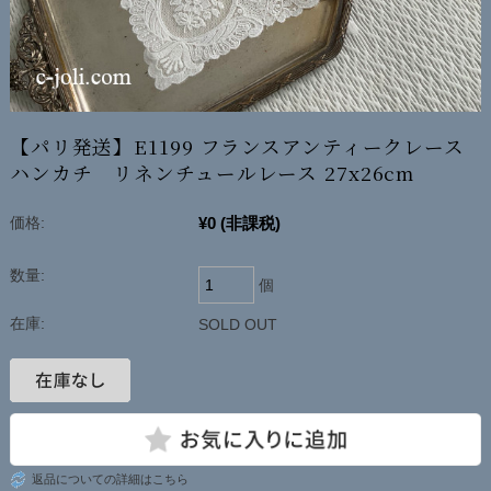
【パリ発送】E1199 フランスアンティークレース
ハンカチ リネンチュールレース 27x26cm
¥0
(非課税)
価格:
数量:
個
在庫:
SOLD OUT
返品についての詳細はこちら