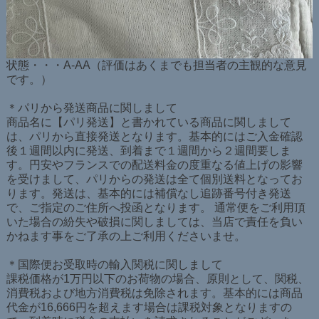
状態・・・A-AA（評価はあくまでも担当者の主観的な意見
です。）
＊パリから発送商品に関しまして
商品名に【パリ発送】と書かれている商品に関しまして
は、パリから直接発送となります。基本的にはご入金確認
後１週間以内に発送、到着まで１週間から２週間要しま
す。円安やフランスでの配送料金の度重なる値上げの影響
を受けまして、パリからの発送は全て個別送料となってお
ります。発送は、基本的には補償なし追跡番号付き発送
で、ご指定のご住所へ投函となります。 通常便をご利用頂
いた場合の紛失や破損に関しましては、当店で責任を負い
かねます事をご了承の上ご利用くださいませ。
＊国際便お受取時の輸入関税に関しまして
課税価格が1万円以下のお荷物の場合、原則として、関税、
消費税および地方消費税は免除されます。基本的には商品
代金が16,666円を超えます場合は課税対象となりますの