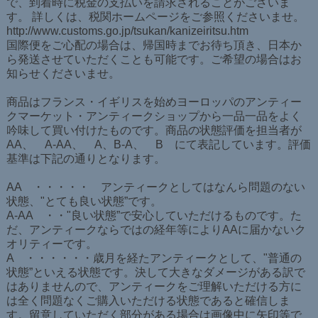
で、到着時に税金の支払いを請求されることがございま
す。 詳しくは、税関ホームページをご参照くださいませ。
http://www.customs.go.jp/tsukan/kanizeiritsu.htm
国際便をご心配の場合は、帰国時までお待ち頂き、日本か
ら発送させていただくことも可能です。ご希望の場合はお
知らせくださいませ。
商品はフランス・イギリスを始めヨーロッパのアンティー
クマーケット・アンティークショップから一品一品をよく
吟味して買い付けたものです。商品の状態評価を担当者が
AA、 A-AA、 A、B-A、 B にて表記しています。評価
基準は下記の通りとなります。
AA ・・・・・ アンティークとしてはなんら問題のない
状態、"とても良い状態”です。
A-AA ・・"良い状態”で安心していただけるものです。た
だ、アンティークならではの経年等によりAAに届かないク
オリティーです。
A ・・・・・・歳月を経たアンティークとして、"普通の
状態”といえる状態です。決して大きなダメージがある訳で
はありませんので、アンティークをご理解いただける方に
は全く問題なくご購入いただける状態であると確信しま
す。留意していただく部分がある場合は画像中に矢印等で