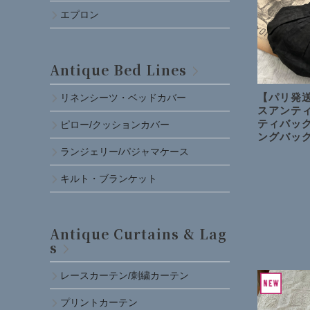
エプロン
Antique Bed Lines
【パリ発送
リネンシーツ・ベッドカバー
スアンティ
ティバッ
ピロー/クッションカバー
ングバッ
ランジェリー/パジャマケース
キルト・ブランケット
Antique Curtains & Lag
s
レースカーテン/刺繍カーテン
プリントカーテン