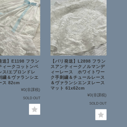
送】E1198 フラン
【パリ発送】L2898 フラン
ティークコットンベ
スアンティークノルマンデ
レス/エプロンドレ
ィーレース ホワイトワー
刺繍＆ヴァランシエ
ク手刺繍＆チュールレース
ス 82cm
＆ヴァランシエンヌレース
マット 61x62cm
¥0
(非課税)
¥0
(非課税)
SOLD OUT
SOLD OUT