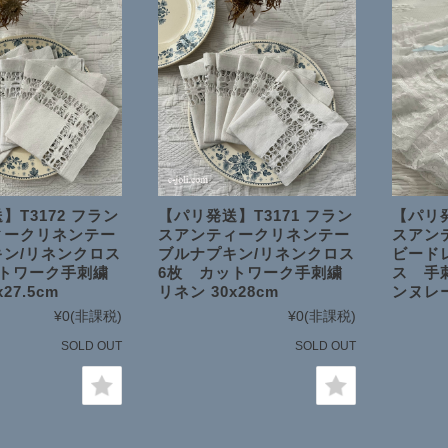
】T3172 フラン
【パリ発送】T3171 フラン
【パリ発
ィークリネンテー
スアンティークリネンテー
スアン
ン/リネンクロス
ブルナプキン/リネンクロス
ビード
ットワーク手刺繍
6枚 カットワーク手刺繍
ス 手
27.5cm
リネン 30x28cm
ンヌレー
¥0
(非課税)
¥0
(非課税)
SOLD OUT
SOLD OUT