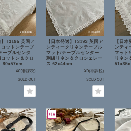
】T3195 英国ア
【日本発送】T3193 英国ア
【日本発
クコットンテーブ
ンティークリネンテーブル
ンティ
テーブルセンタ
マット/テーブルセンター
マット
繍コットン＆クロ
刺繍リネン＆クロシェレー
リネン
80x57cm
ス 62x44cm
51x35
¥0
(非課税)
¥0
(非課税)
SOLD OUT
SOLD OUT