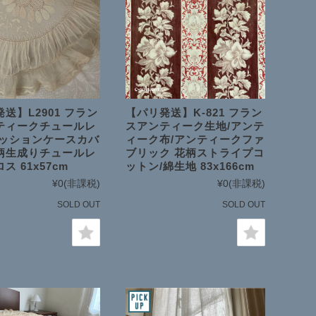
送】L2901 フラン
【パリ発送】K-821 フラン
ティークチュールレ
スアンティーク生地/アンテ
クッションケースカバ
ィーク布/アンティークファ
柄生成りチュールレ
ブリック 花柄ストライプコ
ス 61x57cm
ットン/綿生地 83x166cm
¥0
(非課税)
¥0
(非課税)
SOLD OUT
SOLD OUT