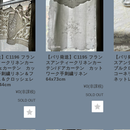
】C1196 フラン
【パリ発送】C1195 フラン
【パリ発
ィークリネンカー
スアンティークリネンカー
スアン
ェカーテン カッ
テン/ドアカーテン カット
ブルク
手刺繍リネン＆フ
ワーク手刺繍リネン
コーネ
ス＆クロッシェレ
64x73cm
ネットレ
44cm
¥0
(非課税)
¥0
(非課税)
SOLD OUT
SOLD OUT