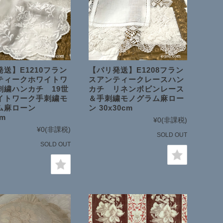
送】E1210フラン
【パリ発送】E1208フラン
ティークホワイトワ
スアンティークレースハン
刺繍ハンカチ 19世
カチ リネンボビンレース
イトワーク手刺繍モ
＆手刺繍モノグラム麻ロー
ム麻ローン
ン 30x30cm
cm
¥0
(非課税)
¥0
(非課税)
SOLD OUT
SOLD OUT