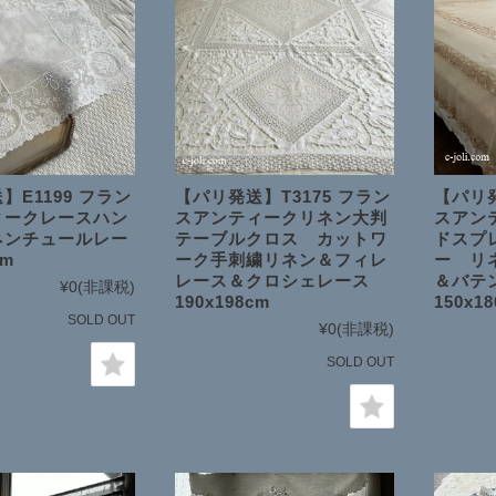
】E1199 フラン
【パリ発送】T3175 フラン
【パリ発
ィークレースハン
スアンティークリネン大判
スアン
ネンチュールレー
テーブルクロス カットワ
ドスプ
cm
ーク手刺繍リネン＆フィレ
ー リ
レース＆クロシェレース
＆バテ
¥0
(非課税)
190x198cm
150x1
SOLD OUT
¥0
(非課税)
SOLD OUT