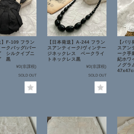
】F-109 フラン
【日本発送】A-244 フラン
【パリ発
ークバッグ/パー
スアンティーク/ヴィンテー
スアン
グ シルクイブニ
ジネックレス ベークライ
ーク手
グ 黒
トネックレス黒
紀ホワ
ノグラ
¥0
(非課税)
¥0
(非課税)
47x47
SOLD OUT
SOLD OUT