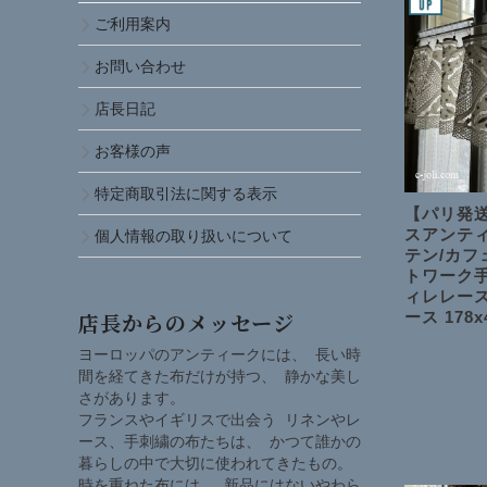
ご利用案内
お問い合わせ
店長日記
お客様の声
特定商取引法に関する表示
【パリ発送
スアンテ
個人情報の取り扱いについて
テン/カフ
トワーク
ィレレー
ース 178x
店長からのメッセージ
ヨーロッパのアンティークには、 長い時
間を経てきた布だけが持つ、 静かな美し
さがあります。
フランスやイギリスで出会う リネンやレ
ース、手刺繍の布たちは、 かつて誰かの
暮らしの中で大切に使われてきたもの。
時を重ねた布には、 新品にはないやわら