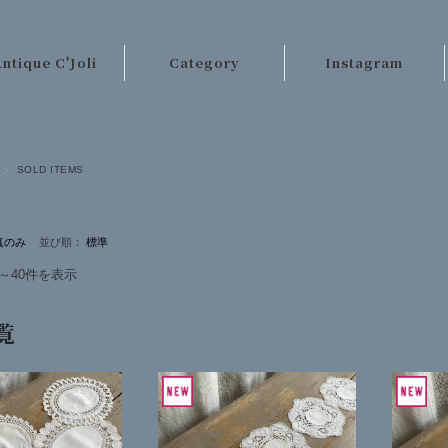
ntique C'Joli
Category
Instagram
ご利用案内
パリのアンティーク
店長日記
テーブルクロス類
SOLD ITEMS
お客様の声
レース・刺繍
お問い合わせ
手芸材料
並び順：
キッチンクロス類
件～40件を表示
ベッドリネン類
覧
カーテン・ラグ類
ファッション
その他