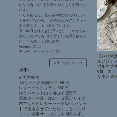
かな風合いや 手仕事のぬくもりが残って
います。
パリを拠点に、蚤の市や地方のブロカン
トを巡りながら、 心惹かれるアンティー
クの布を少しずつ集めています。
長い年月を経てきた品々が、 これからの
暮らしの中でも また新しい時間を刻んで
いけたら嬉しく思います。
Antique C'Joli
アンティークセジョリ店主
【パリ発送
スアンテ
店長日記はこちら >>
ブルナプキ
送料
6枚 カ
リネン 29x
● 国内発送
ゆうパック全国一律 940円
レターパックプラス 600円
ゆうパケット(１cm以内) 250円
北海道・沖縄・離島へは既定サイズ
内でしたらレターパック/ゆうパケッ
トで発送させていただくことになり
ます。既定サイズ内にも関わらず、