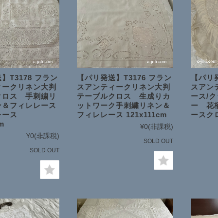
】T3178 フラン
【パリ発送】T3176 フラン
【パリ発
ィークリネン大判
スアンティークリネン大判
スアン
クロス 手刺繍リ
テーブルクロス 生成りカ
ース/
ン＆フィレレース
ットワーク手刺繍リネン＆
ー 花
レース
フィレレース 121x111cm
ースクロ
m
¥0
(非課税)
¥0
(非課税)
SOLD OUT
SOLD OUT