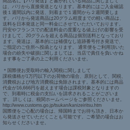
商品名に【パリ発送】と書かれている商品に関しまして
は、パリから直接発送となります。基本的にはご入金確認
後１週間以内に発送、到着まで１週間から２週間要しま
す。パリから発送商品は20グラム程度までの軽い商品は、
送料を日本発送と同一料金にさせていただいております。
円安やフランスでの配送料金の度重なる値上げの影響を受
けまして、20グラムを超える商品は個別送料となっており
ます。発送は、基本的には補償なし追跡番号付き発送で、
ご指定のご住所へ投函となります。 通常便をご利用頂いた
場合の紛失や破損に関しましては、当店で責任を負いかね
ます事をご了承の上ご利用くださいませ。
＊国際便お受取時の輸入関税に関しまして
課税価格が1万円以下のお荷物の場合、原則として、関税、
消費税および地方消費税は免除されます。基本的には商品
代金が16,666円を超えます場合は課税対象となりますの
で、到着時に税金の支払いを請求されることがございま
す。 詳しくは、税関ホームページをご参照くださいませ。
http://www.customs.go.jp/tsukan/kanizeiritsu.htm
国際便をご心配の場合は、帰国時までお待ち頂き、日本か
ら発送させていただくことも可能です。ご希望の場合はお
知らせくださいませ。