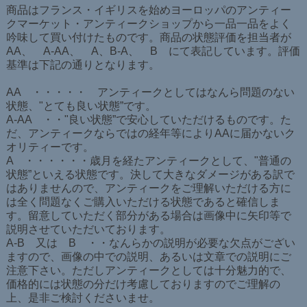
商品はフランス・イギリスを始めヨーロッパのアンティー
クマーケット・アンティークショップから一品一品をよく
吟味して買い付けたものです。商品の状態評価を担当者が
AA、 A-AA、 A、B-A、 B にて表記しています。評価
基準は下記の通りとなります。
AA ・・・・・ アンティークとしてはなんら問題のない
状態、"とても良い状態”です。
A-AA ・・"良い状態”で安心していただけるものです。た
だ、アンティークならではの経年等によりAAに届かないク
オリティーです。
A ・・・・・・歳月を経たアンティークとして、"普通の
状態”といえる状態です。決して大きなダメージがある訳で
はありませんので、アンティークをご理解いただける方に
は全く問題なくご購入いただける状態であると確信しま
す。留意していただく部分がある場合は画像中に矢印等で
説明させていただいております。
A-B 又は B ・・なんらかの説明が必要な欠点がござい
ますので、画像の中での説明、あるいは文章での説明にご
注意下さい。ただしアンティークとしては十分魅力的で、
価格的には状態の分だけ考慮しておりますのでご理解の
上、是非ご検討くださいませ。