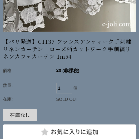
【パリ発送】C1137 フランスアンティーク手刺繍
リネンカーテン ローズ柄カットワーク手刺繍リ
ネンカフェカーテン 1m54
¥0
(非課税)
価格:
数量:
個
在庫:
SOLD OUT