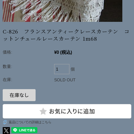
C-826 フランスアンティークレースカーテン コ
ットンチュールレースカーテン 1m68
¥0
(税込)
価格:
数量:
個
在庫:
SOLD OUT
返品についての詳細はこちら