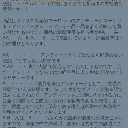
状態・・・A-AA ☆（評価はあくまでも担当者の主観的な
意見です。）
商品はイギリスを始めヨーロッパのアンティークマーケッ
ト・アンティークショップから一品一品をよく吟味して買
い付けたものです。商品の状態評価を担当者がAA、 A-
AA、 A、B-A、 B にて表記しています。評価基準は下
記の通りとなります。
AA ・・・・・ アンティークとしてはなんら問題のない
状態、"とても良い状態”です。
A-AA ・・"良い状態”で安心していただけるものです。た
だ、アンティークならではの経年等によりAAに届かないク
オリティーです。
A ・・・・・・歳月を経たアンティークとして、"普通の
状態”といえる状態です。決して大きなダメージがある訳で
はありませんので、アンティークをご理解いただける方に
は全く問題なくご購入いただける状態であると確信しま
す。留意していただく部分がある場合は画像中に矢印等で
説明させていただいております。
A-B 又は B ・・なんらかの説明が必要な欠点がござい
ますので、画像の中での説明、あるいは文章での説明にご