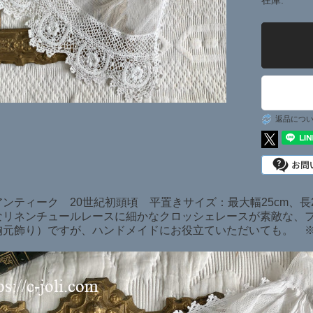
在庫:
日本在庫商品
SOLD ITEMS
返品につ
アンティーク 20世紀初頭頃 平置きサイズ：最大幅25cm、
なリネンチュールレースに細かなクロッシェレースが素敵な、
胸元飾り）ですが、ハンドメイドにお役立ていただいても。 