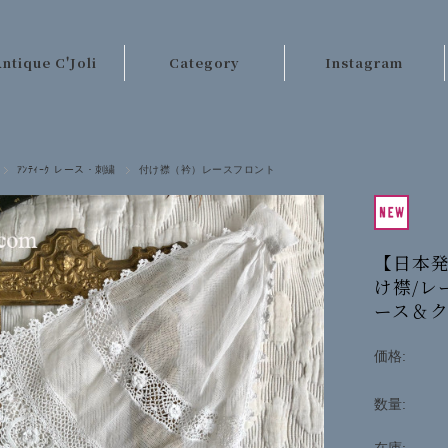
ntique C'Joli
Category
Instagram
ご利用案内
パリのアンティーク
店長日記
テーブルクロス類
ｱﾝﾃｨｰｸ レース・刺繍
付け襟（衿）レースフロント
お客様の声
レース・刺繍
お問い合わせ
手芸材料
【日本発
キッチンクロス類
け襟/レ
ース＆
ベッドリネン類
カーテン・ラグ類
価格:
ファッション
数量:
その他