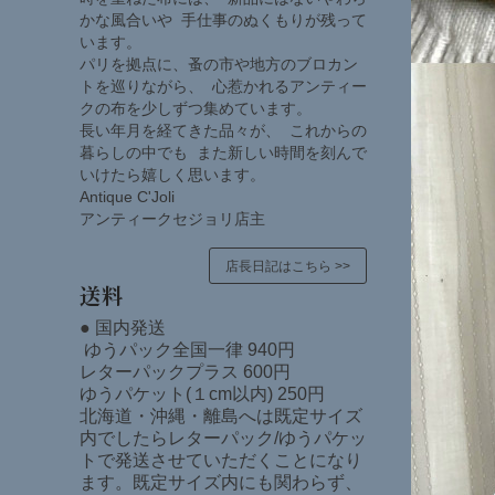
かな風合いや 手仕事のぬくもりが残って
います。
パリを拠点に、蚤の市や地方のブロカン
トを巡りながら、 心惹かれるアンティー
クの布を少しずつ集めています。
長い年月を経てきた品々が、 これからの
暮らしの中でも また新しい時間を刻んで
いけたら嬉しく思います。
Antique C'Joli
アンティークセジョリ店主
店長日記はこちら >>
送料
● 国内発送
ゆうパック全国一律 940円
レターパックプラス 600円
ゆうパケット(１cm以内) 250円
北海道・沖縄・離島へは既定サイズ
内でしたらレターパック/ゆうパケッ
トで発送させていただくことになり
ます。既定サイズ内にも関わらず、