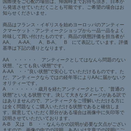
国際便をご心配の場合は、帰国時までお待ち頂き、日本か
ら発送させていただくことも可能です。ご希望の場合はお
知らせくださいませ。
商品はフランス・イギリスを始めヨーロッパのアンティー
クマーケット・アンティークショップから一品一品をよく
吟味して買い付けたものです。商品の状態評価を担当者が
AA、 A-AA、 A、B-A、 B にて表記しています。評価
基準は下記の通りとなります。
AA ・・・・・ アンティークとしてはなんら問題のない
状態、"とても良い状態”です。
A-AA ・・"良い状態”で安心していただけるものです。た
だ、アンティークならではの経年等によりAAに届かないク
オリティーです。
A ・・・・・・歳月を経たアンティークとして、"普通の
状態”といえる状態です。決して大きなダメージがある訳で
はありませんので、アンティークをご理解いただける方に
は全く問題なくご購入いただける状態であると確信しま
す。留意していただく部分がある場合は画像中に矢印等で
説明させていただいております。
A-B 又は B ・・なんらかの説明が必要な欠点がござい
ますので、画像の中での説明、あるいは文章での説明にご