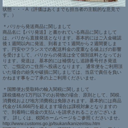
状態・・・A（評価はあくまでも担当者の主観的な意見で
す。）
＊パリから発送商品に関しまして
商品名に【パリ発送】と書かれている商品に関しまして
は、パリから直接発送となります。基本的にはご入金確認
後１週間以内に発送、到着まで１週間から２週間要しま
す。円安やフランスでの配送料金の度重なる値上げの影響
を受けまして、パリからの発送は全て個別送料となってお
ります。発送は、基本的には補償なし追跡番号付き発送
で、ご指定のご住所へ投函となります。 通常便をご利用頂
いた場合の紛失や破損に関しましては、当店で責任を負い
かねます事をご了承の上ご利用くださいませ。
＊国際便お受取時の輸入関税に関しまして
課税価格が1万円以下のお荷物の場合、原則として、関税、
消費税および地方消費税は免除されます。基本的には商品
代金が16,666円を超えます場合は課税対象となりますの
で、到着時に税金の支払いを請求されることがございま
す。 詳しくは、税関ホームページをご参照くださいませ。
http://www.customs.go.jp/tsukan/kanizeiritsu.htm