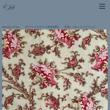
Antique C'Joli
ｱﾝﾃｨｰｸ メルスリー(手芸材料)
生地・リネンファブリック