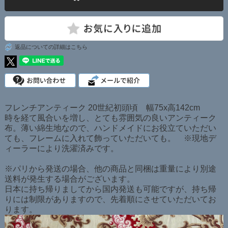
返品についての詳細はこちら
フレンチアンティーク 20世紀初頭頃 幅75x高142cm
時を経て風合いを増し、とても雰囲気の良いアンティーク
布。薄い綿生地なので、ハンドメイドにお役立ていただい
ても、フレームに入れて飾っていただいても。 ※現地デ
ィーラーにより洗濯済みです。
※パリから発送の場合、他の商品と同梱は重量により別途
送料が発生する場合がございます。
日本に持ち帰りましてから国内発送も可能ですが、持ち帰
りには制限がありますので、先着順にさせていただいてお
ります。