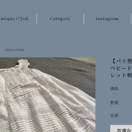
ntique C'Joli
Category
Instagram
ご利用案内
パリのアンティーク
店長日記
テーブルクロス類
SOLD ITEMS
お客様の声
レース・刺繍
【パリ発
ベビード
お問い合わせ
手芸材料
レット刺
キッチンクロス類
価格:
ベッドリネン類
数量:
カーテン・ラグ類
ファッション
在庫:
その他