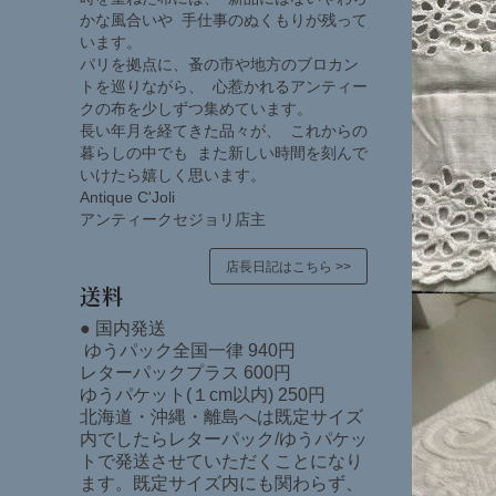
かな風合いや 手仕事のぬくもりが残って
います。
パリを拠点に、蚤の市や地方のブロカン
トを巡りながら、 心惹かれるアンティー
クの布を少しずつ集めています。
長い年月を経てきた品々が、 これからの
暮らしの中でも また新しい時間を刻んで
いけたら嬉しく思います。
Antique C'Joli
アンティークセジョリ店主
店長日記はこちら >>
送料
● 国内発送
ゆうパック全国一律 940円
レターパックプラス 600円
ゆうパケット(１cm以内) 250円
北海道・沖縄・離島へは既定サイズ
内でしたらレターパック/ゆうパケッ
トで発送させていただくことになり
ます。既定サイズ内にも関わらず、