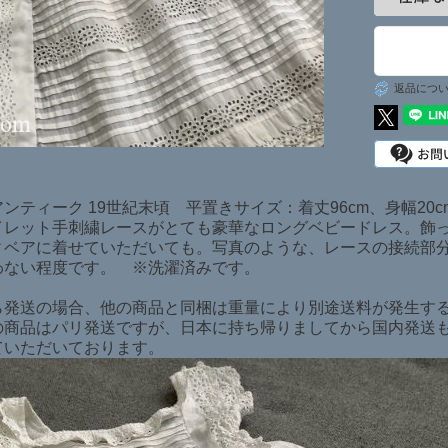
日本在庫商品
SOLD ITEMS
返品につ
ンティーク 19世紀末頃 平置きサイズ：着丈96cm、身幅20
イレット手刺繍レースがとても豪華なロングベビードレス。飾
ィベアに着せていただいても。写真のような、レースの接続部
わない程度です。 ※洗濯済みです。
ら発送の場合、他の商品と同梱は重量により別途送料が発生す
の商品はパリ発送ですが、日本に持ち帰りましてから国内発送
ていただいております。