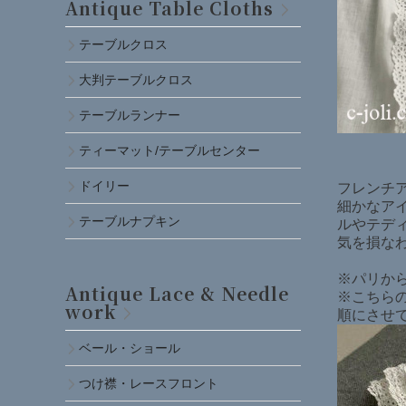
Antique Table Cloths
テーブルクロス
大判テーブルクロス
テーブルランナー
ティーマット/テーブルセンター
ドイリー
フレンチア
細かなア
テーブルナプキン
ルやテデ
気を損な
※パリか
Antique Lace & Needle
※こちら
work
順にさせ
ベール・ショール
つけ襟・レースフロント