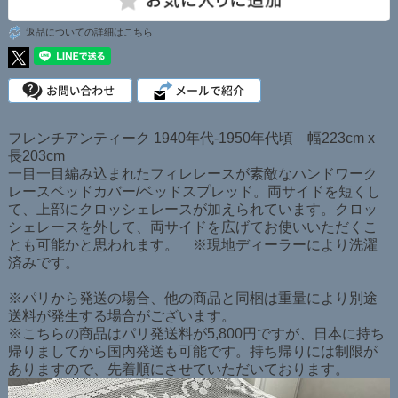
返品についての詳細はこちら
フレンチアンティーク 1940年代-1950年代頃 幅223cm x
長203cm
一目一目編み込まれたフィレレースが素敵なハンドワーク
レースベッドカバー/ベッドスプレッド。両サイドを短くし
て、上部にクロッシェレースが加えられています。クロッ
シェレースを外して、両サイドを広げてお使いいただくこ
とも可能かと思われます。 ※現地ディーラーにより洗濯
済みです。
※パリから発送の場合、他の商品と同梱は重量により別途
送料が発生する場合がございます。
※こちらの商品はパリ発送料が5,800円ですが、日本に持ち
帰りましてから国内発送も可能です。持ち帰りには制限が
ありますので、先着順にさせていただいております。