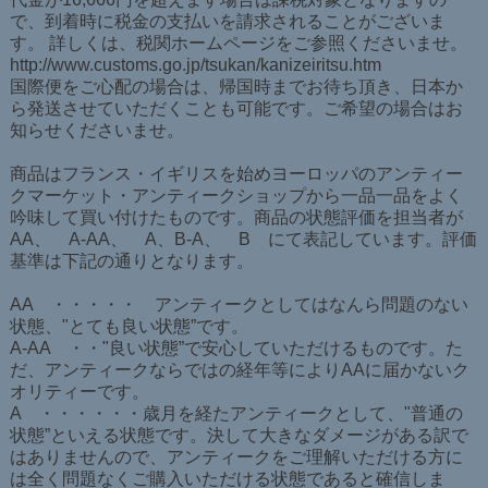
で、到着時に税金の支払いを請求されることがございま
す。 詳しくは、税関ホームページをご参照くださいませ。
http://www.customs.go.jp/tsukan/kanizeiritsu.htm
国際便をご心配の場合は、帰国時までお待ち頂き、日本か
ら発送させていただくことも可能です。ご希望の場合はお
知らせくださいませ。
商品はフランス・イギリスを始めヨーロッパのアンティー
クマーケット・アンティークショップから一品一品をよく
吟味して買い付けたものです。商品の状態評価を担当者が
AA、 A-AA、 A、B-A、 B にて表記しています。評価
基準は下記の通りとなります。
AA ・・・・・ アンティークとしてはなんら問題のない
状態、"とても良い状態”です。
A-AA ・・"良い状態”で安心していただけるものです。た
だ、アンティークならではの経年等によりAAに届かないク
オリティーです。
A ・・・・・・歳月を経たアンティークとして、"普通の
状態”といえる状態です。決して大きなダメージがある訳で
はありませんので、アンティークをご理解いただける方に
は全く問題なくご購入いただける状態であると確信しま