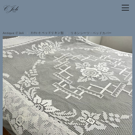
Antique C'Joli
ｱﾝﾃｨｰｸ ベッドリネン類
リネンシーツ・ベッドカバー