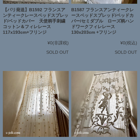
【パリ発送】B1592 フランスア
B1587 フランスアンティークレ
ンティークレースベッドスプレッ
ースベッドスプレッド/ベッドカ
ド/ベッドカバー 天使柄手刺繍
バー/セミダブル ローズ柄ハン
コットン＆フィレレース
ドワークフィレレース
117x193cm+フリンジ
130x203cm +フリンジ
¥0
(非課税)
¥0
(税込)
SOLD OUT
SOLD OUT