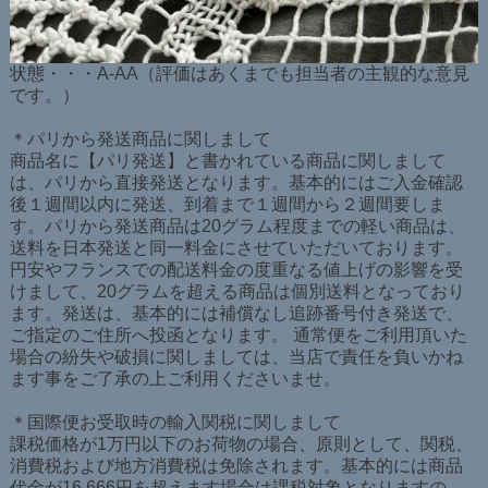
状態・・・A-AA（評価はあくまでも担当者の主観的な意見
です。）
＊パリから発送商品に関しまして
商品名に【パリ発送】と書かれている商品に関しまして
は、パリから直接発送となります。基本的にはご入金確認
後１週間以内に発送、到着まで１週間から２週間要しま
す。パリから発送商品は20グラム程度までの軽い商品は、
送料を日本発送と同一料金にさせていただいております。
円安やフランスでの配送料金の度重なる値上げの影響を受
けまして、20グラムを超える商品は個別送料となっており
ます。発送は、基本的には補償なし追跡番号付き発送で、
ご指定のご住所へ投函となります。 通常便をご利用頂いた
場合の紛失や破損に関しましては、当店で責任を負いかね
ます事をご了承の上ご利用くださいませ。
＊国際便お受取時の輸入関税に関しまして
課税価格が1万円以下のお荷物の場合、原則として、関税、
消費税および地方消費税は免除されます。基本的には商品
代金が16,666円を超えます場合は課税対象となりますの