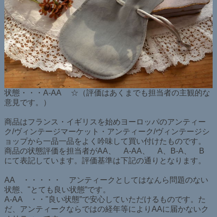
状態・・・A-AA ☆（評価はあくまでも担当者の主観的な
意見です。）
商品はフランス・イギリスを始めヨーロッパのアンティー
ク/ヴィンテージマーケット・アンティーク/ヴィンテージシ
ョップから一品一品をよく吟味して買い付けたものです。
商品の状態評価を担当者がAA、 A-AA、 A、B-A、 B
にて表記しています。評価基準は下記の通りとなります。
AA ・・・・・ アンティークとしてはなんら問題のない
状態、"とても良い状態”です。
A-AA ・・"良い状態”で安心していただけるものです。た
だ、アンティークならではの経年等によりAAに届かないク