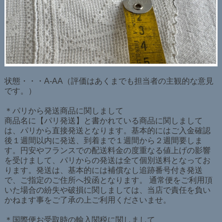
状態・・・A-AA（評価はあくまでも担当者の主観的な意見
です。）
＊パリから発送商品に関しまして
商品名に【パリ発送】と書かれている商品に関しまして
は、パリから直接発送となります。基本的にはご入金確認
後１週間以内に発送、到着まで１週間から２週間要しま
す。円安やフランスでの配送料金の度重なる値上げの影響
を受けまして、パリからの発送は全て個別送料となってお
ります。発送は、基本的には補償なし追跡番号付き発送
で、ご指定のご住所へ投函となります。 通常便をご利用頂
いた場合の紛失や破損に関しましては、当店で責任を負い
かねます事をご了承の上ご利用くださいませ。
＊国際便お受取時の輸入関税に関しまして