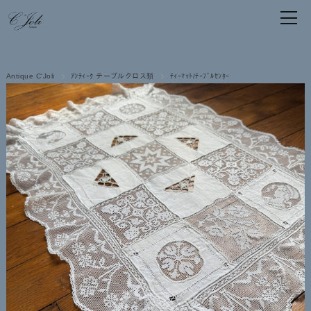
Antique C'Joli
ｱﾝﾃｨｰｸ テーブルクロス類
ﾃｨｰﾏｯﾄ/ﾃｰﾌﾞﾙｾﾝﾀｰ