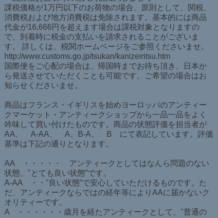
課税価格が1万円以下のお荷物の場合、原則として、関税、
消費税および地方消費税は免除されます。基本的には商品
代金が16,666円を超えます場合は課税対象となりますの
で、到着時に税金の支払いを請求されることがございま
す。 詳しくは、税関ホームページをご参照くださいませ。
http://www.customs.go.jp/tsukan/kanizeiritsu.htm
国際便をご心配の場合は、帰国時までお待ち頂き、日本か
ら発送させていただくことも可能です。ご希望の場合はお
知らせくださいませ。
商品はフランス・イギリスを始めヨーロッパのアンティー
クマーケット・アンティークショップから一品一品をよく
吟味して買い付けたものです。商品の状態評価を担当者が
AA、 A-AA、 A、B-A、 B にて表記しています。評価
基準は下記の通りとなります。
AA ・・・・・ アンティークとしてはなんら問題のない
状態、"とても良い状態”です。
A-AA ・・"良い状態”で安心していただけるものです。た
だ、アンティークならではの経年等によりAAに届かないク
オリティーです。
A ・・・・・・歳月を経たアンティークとして、"普通の