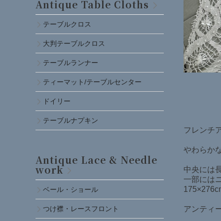
Antique Table Cloths
テーブルクロス
大判テーブルクロス
テーブルランナー
ティーマット/テーブルセンター
ドイリー
テーブルナプキン
フレンチアン
やわらか
Antique Lace & Needle
work
中央には
一部には
175×2
ベール・ショール
アンティ
つけ襟・レースフロント