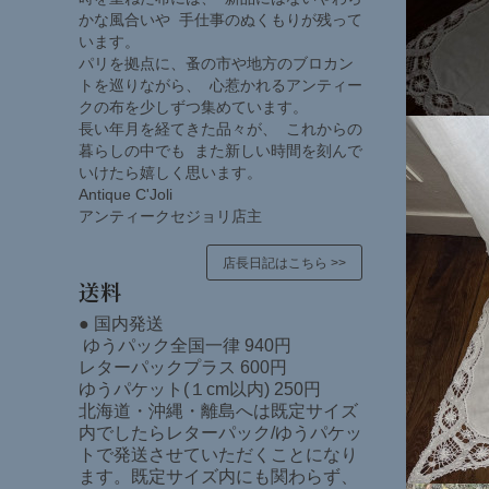
かな風合いや 手仕事のぬくもりが残って
います。
パリを拠点に、蚤の市や地方のブロカン
トを巡りながら、 心惹かれるアンティー
クの布を少しずつ集めています。
長い年月を経てきた品々が、 これからの
暮らしの中でも また新しい時間を刻んで
いけたら嬉しく思います。
Antique C'Joli
アンティークセジョリ店主
店長日記はこちら >>
送料
● 国内発送
ゆうパック全国一律 940円
レターパックプラス 600円
ゆうパケット(１cm以内) 250円
北海道・沖縄・離島へは既定サイズ
内でしたらレターパック/ゆうパケッ
トで発送させていただくことになり
ます。既定サイズ内にも関わらず、