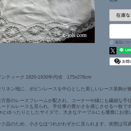
在庫:
日本在庫商品
SOLD ITEMS
返品につ
ティーク 1920-1930年代頃 175x276cm
なリネン地に、ボビンレースを中心とした美しいレース装飾が
長方形のレースフレームが配され、コーナーや縁にも繊細な手
ニードルレースも見られ、手仕事の豊かさを感じさせる一枚で
76cmとゆったりとしたサイズで、大きなテーブルにも優雅にお
ーク品のため、小さなほつれがわずかに見られます。状態は写