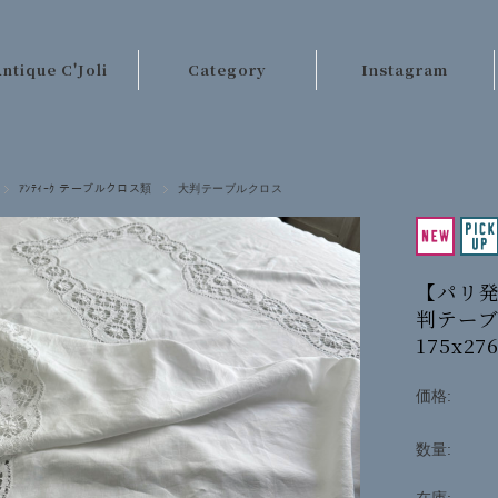
ntique C'Joli
Category
Instagram
ご利用案内
パリのアンティーク
店長日記
テーブルクロス類
ｱﾝﾃｨｰｸ テーブルクロス類
大判テーブルクロス
お客様の声
レース・刺繍
お問い合わせ
手芸材料
【パリ発
キッチンクロス類
判テー
175x27
ベッドリネン類
カーテン・ラグ類
価格:
ファッション
数量:
その他