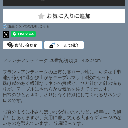
返品についての詳細はこちら
フレンチアンティーク 20世紀初頭頃 42x27cm
フランスアンティークの上質な麻ローン地に、可憐な手刺
繍が静かに浮かび上がるテーブルマット4枚のセット。
透け感のある繊細なリネンの質感と、ひと針ひと針の温も
りが、テーブルにやわらかな気品を添えてくれます。
日常のひとときを、さりげなく特別にしてくれるリネンク
ロスです。
写真のように小さなほつれや薄い汚れなど、経年による風
合いはありますが、実用に差し支える大きなダメージのな
いものを選んでいます。 洗濯済みです。