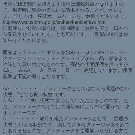
代金が16,666円を超えます場合は課税対象となりますの
で、到着時に税金の支払いを請求されることがございま
す。 詳しくは、税関ホームページをご参照くださいませ。
http://www.customs.go.jp/tsukan/kanizeiritsu.htm
国際便をご心配の場合は、帰国時までお待ち頂き、日本か
ら発送させていただくことも可能です。ご希望の場合はお
知らせくださいませ。
商品はフランス・イギリスを始めヨーロッパのアンティー
クマーケット・アンティークショップから一品一品をよく
吟味して買い付けたものです。商品の状態評価を担当者が
AA、 A-AA、 A、B-A、 B にて表記しています。評価
基準は下記の通りとなります。
AA ・・・・・ アンティークとしてはなんら問題のない
状態、"とても良い状態”です。
A-AA ・・"良い状態”で安心していただけるものです。た
だ、アンティークならではの経年等によりAAに届かないク
オリティーです。
A ・・・・・・歳月を経たアンティークとして、"普通の
状態”といえる状態です。決して大きなダメージがある訳で
はありませんので、アンティークをご理解いただける方に