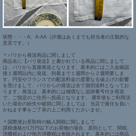
状態・・・A、A-AA（評価はあくまでも担当者の主観的な
意見です。）
＊パリから発送商品に関しまして
商品名に【パリ発送】と書かれている商品に関しまして
は、パリから直接発送となります。基本的にはご入金確認
後１週間以内に発送、到着まで１週間から２週間要しま
す。円安やフランスでの配送料金の度重なる値上げの影響
を受けまして、パリからの発送は全て個別送料となってお
ります。発送は、基本的には補償なし追跡番号付き発送
で、ご指定のご住所へ投函となります。 通常便をご利用頂
いた場合の紛失や破損に関しましては、当店で責任を負い
かねます事をご了承の上ご利用くださいませ。
＊国際便お受取時の輸入関税に関しまして
課税価格が1万円以下のお荷物の場合、原則として、関税、
消費税および地方消費税は免除されます。基本的には商品