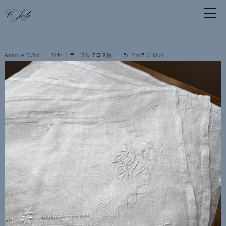
Antique C'Joli
ｱﾝﾃｨｰｸ テーブルクロス類
ﾃｨｰﾏｯﾄ/ﾃｰﾌﾞﾙｾﾝﾀｰ