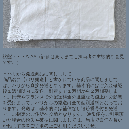
状態・・・A-AA（評価はあくまでも担当者の主観的な意見
です。）
＊パリから発送商品に関しまして
商品名に【パリ発送】と書かれている商品に関しまして
は、パリから直接発送となります。基本的にはご入金確認
後１週間以内に発送、到着まで１週間から２週間要しま
す。円安やフランスでの配送料金の度重なる値上げの影響
を受けまして、パリからの発送は全て個別送料となってお
ります。発送は、基本的には補償なし追跡番号付き発送
で、ご指定のご住所へ投函となります。 通常便をご利用頂
いた場合の紛失や破損に関しましては、当店で責任を負い
かねます事をご了承の上ご利用くださいませ。