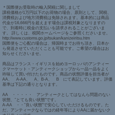
＊国際便お受取時の輸入関税に関しまして
課税価格が1万円以下のお荷物の場合、原則として、関税、
消費税および地方消費税は免除されます。基本的には商品
代金が16,666円を超えます場合は課税対象となりますの
で、到着時に税金の支払いを請求されることがございま
す。 詳しくは、税関ホームページをご参照くださいませ。
http://www.customs.go.jp/tsukan/kanizeiritsu.htm
国際便をご心配の場合は、帰国時までお待ち頂き、日本か
ら発送させていただくことも可能です。ご希望の場合はお
知らせくださいませ。
商品はフランス・イギリスを始めヨーロッパのアンティー
クマーケット・アンティークショップから一品一品をよく
吟味して買い付けたものです。商品の状態評価を担当者が
AA、 A-AA、 A、B-A、 B にて表記しています。評価
基準は下記の通りとなります。
AA ・・・・・ アンティークとしてはなんら問題のない
状態、"とても良い状態”です。
A-AA ・・"良い状態”で安心していただけるものです。た
だ、アンティークならではの経年等によりAAに届かないク