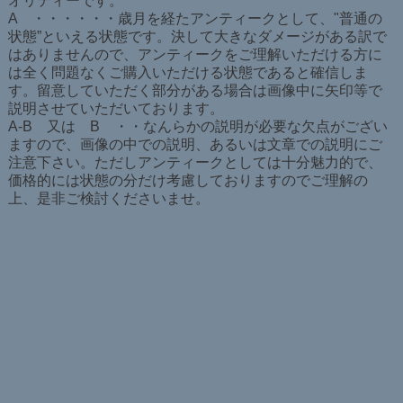
オリティーです。
A ・・・・・・歳月を経たアンティークとして、"普通の
状態”といえる状態です。決して大きなダメージがある訳で
はありませんので、アンティークをご理解いただける方に
は全く問題なくご購入いただける状態であると確信しま
す。留意していただく部分がある場合は画像中に矢印等で
説明させていただいております。
A-B 又は B ・・なんらかの説明が必要な欠点がござい
ますので、画像の中での説明、あるいは文章での説明にご
注意下さい。ただしアンティークとしては十分魅力的で、
価格的には状態の分だけ考慮しておりますのでご理解の
上、是非ご検討くださいませ。