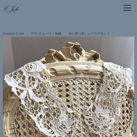
Antique C'Joli
ｱﾝﾃｨｰｸ レース・刺繍
付け襟（衿）レースフロント