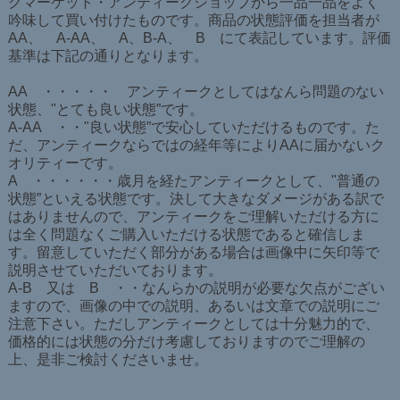
クマーケット・アンティークショップから一品一品をよく
吟味して買い付けたものです。商品の状態評価を担当者が
AA、 A-AA、 A、B-A、 B にて表記しています。評価
基準は下記の通りとなります。
AA ・・・・・ アンティークとしてはなんら問題のない
状態、"とても良い状態”です。
A-AA ・・"良い状態”で安心していただけるものです。た
だ、アンティークならではの経年等によりAAに届かないク
オリティーです。
A ・・・・・・歳月を経たアンティークとして、"普通の
状態”といえる状態です。決して大きなダメージがある訳で
はありませんので、アンティークをご理解いただける方に
は全く問題なくご購入いただける状態であると確信しま
す。留意していただく部分がある場合は画像中に矢印等で
説明させていただいております。
A-B 又は B ・・なんらかの説明が必要な欠点がござい
ますので、画像の中での説明、あるいは文章での説明にご
注意下さい。ただしアンティークとしては十分魅力的で、
価格的には状態の分だけ考慮しておりますのでご理解の
上、是非ご検討くださいませ。