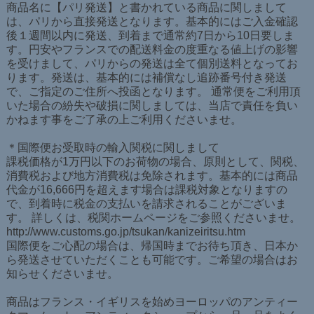
商品名に【パリ発送】と書かれている商品に関しまして
は、パリから直接発送となります。基本的にはご入金確認
後１週間以内に発送、到着まで通常約7日から10日要しま
す。円安やフランスでの配送料金の度重なる値上げの影響
を受けまして、パリからの発送は全て個別送料となってお
ります。発送は、基本的には補償なし追跡番号付き発送
で、ご指定のご住所へ投函となります。 通常便をご利用頂
いた場合の紛失や破損に関しましては、当店で責任を負い
かねます事をご了承の上ご利用くださいませ。
＊国際便お受取時の輸入関税に関しまして
課税価格が1万円以下のお荷物の場合、原則として、関税、
消費税および地方消費税は免除されます。基本的には商品
代金が16,666円を超えます場合は課税対象となりますの
で、到着時に税金の支払いを請求されることがございま
す。 詳しくは、税関ホームページをご参照くださいませ。
http://www.customs.go.jp/tsukan/kanizeiritsu.htm
国際便をご心配の場合は、帰国時までお待ち頂き、日本か
ら発送させていただくことも可能です。ご希望の場合はお
知らせくださいませ。
商品はフランス・イギリスを始めヨーロッパのアンティー