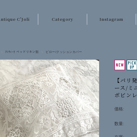
ntique C'Joli
Category
Instagram
ご利用案内
パリのアンティーク
店長日記
テーブルクロス類
ｱﾝﾃｨｰｸ ベッドリネン類
ピロー/クッションカバー
お客様の声
レース・刺繍
お問い合わせ
手芸材料
【パリ発
キッチンクロス類
ース/ミ
ボビンレー
ベッドリネン類
カーテン・ラグ類
価格:
ファッション
数量:
その他