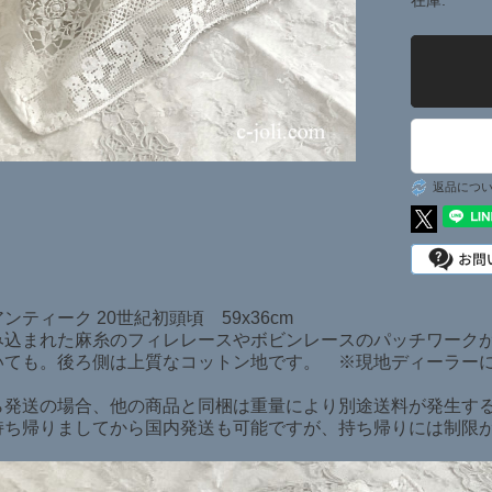
在庫:
日本在庫商品
SOLD ITEMS
返品につ
ンティーク 20世紀初頭頃 59x36cm
み込まれた麻糸のフィレレースやボビンレースのパッチワーク
いても。後ろ側は上質なコットン地です。 ※現地ディーラ
ら発送の場合、他の商品と同梱は重量により別途送料が発生す
持ち帰りましてから国内発送も可能ですが、持ち帰りには制限