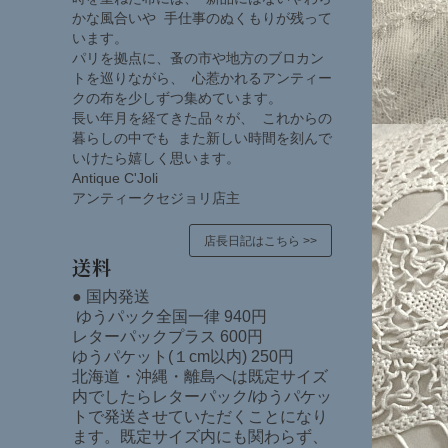
かな風合いや 手仕事のぬくもりが残って
います。
パリを拠点に、蚤の市や地方のブロカン
トを巡りながら、 心惹かれるアンティー
クの布を少しずつ集めています。
長い年月を経てきた品々が、 これからの
暮らしの中でも また新しい時間を刻んで
いけたら嬉しく思います。
Antique C'Joli
アンティークセジョリ店主
店長日記はこちら >>
送料
● 国内発送
ゆうパック全国一律 940円
レターパックプラス 600円
ゆうパケット(１cm以内) 250円
北海道・沖縄・離島へは既定サイズ
内でしたらレターパック/ゆうパケッ
トで発送させていただくことになり
ます。既定サイズ内にも関わらず、