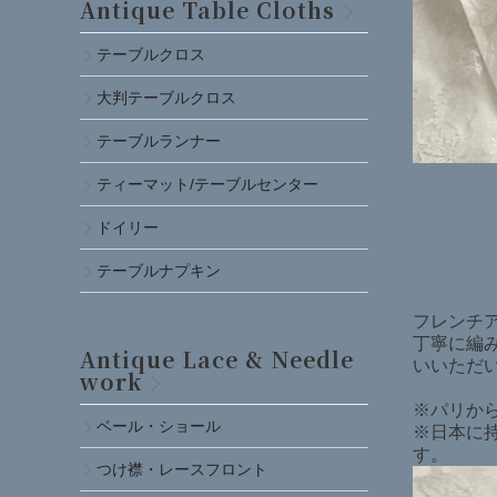
Antique Table Cloths
テーブルクロス
大判テーブルクロス
テーブルランナー
ティーマット/テーブルセンター
ドイリー
テーブルナプキン
フレンチア
丁寧に編
Antique Lace & Needle
いいただ
work
※パリか
ベール・ショール
※日本に
す。
つけ襟・レースフロント