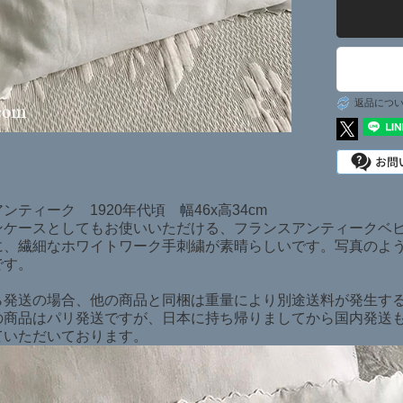
日本在庫商品
SOLD ITEMS
返品につ
ンティーク 1920年代頃 幅46x高34cm
ンケースとしてもお使いいただける、フランスアンティークベ
に、繊細なホワイトワーク手刺繍が素晴らしいです。写真のよ
です。
ら発送の場合、他の商品と同梱は重量により別途送料が発生す
の商品はパリ発送ですが、日本に持ち帰りましてから国内発送
ていただいております。