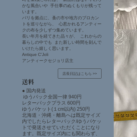
かな風合いや 手仕事のぬくもりが残って
います。
パリを拠点に、蚤の市や地方のブロカン
トを巡りながら、 心惹かれるアンティー
クの布を少しずつ集めています。
長い年月を経てきた品々が、 これからの
暮らしの中でも また新しい時間を刻んで
いけたら嬉しく思います。
Antique C'Joli
アンティークセジョリ店主
店長日記はこちら >>
送料
● 国内発送
ゆうパック全国一律 940円
レターパックプラス 600円
ゆうパケット(１cm以内) 250円
北海道・沖縄・離島へは既定サイズ
内でしたらレターパック/ゆうパケッ
トで発送させていただくことになり
ます。既定サイズ内にも関わらず、