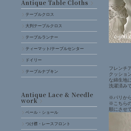
Antique Table Cloths
テーブルクロス
大判テーブルクロス
テーブルランナー
ティーマット/テーブルセンター
ドイリー
フレンチア
テーブルナプキン
クッショ
な綿生地
洗濯済み
Antique Lace & Needle
※パリか
work
※こちら
順にさせ
ベール・ショール
つけ襟・レースフロント