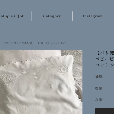
ntique C'Joli
Category
Instagram
ご利用案内
パリのアンティーク
店長日記
テーブルクロス類
ｱﾝﾃｨｰｸ ベッドリネン類
ピロー/クッションカバー
お客様の声
レース・刺繍
【パリ発
ベビーピ
お問い合わせ
手芸材料
コットン 
キッチンクロス類
価格:
ベッドリネン類
数量:
カーテン・ラグ類
ファッション
在庫:
その他