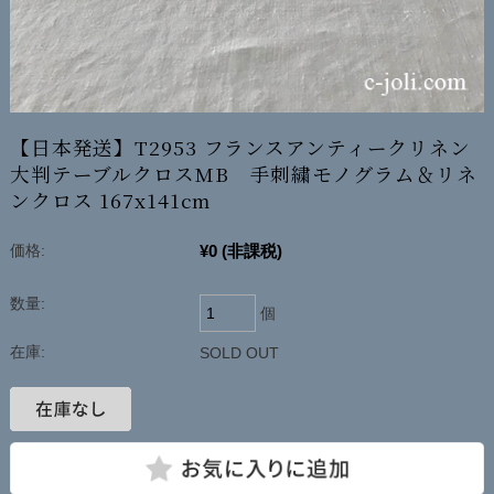
【日本発送】T2953 フランスアンティークリネン
大判テーブルクロスMB 手刺繍モノグラム＆リネ
ンクロス 167x141cm
¥0
(非課税)
価格:
数量:
個
在庫:
SOLD OUT