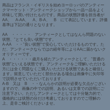
商品はフランス・イギリスを始めヨーロッパのアンティー
クマーケット・アンティークショップから一品一品をよく
吟味して買い付けたものです。商品の状態評価を担当者が
AA、 A-AA、 A、B-A、 B にて表記しています。評価
基準は下記の通りとなります。
AA ・・・・・ アンティークとしてはなんら問題のない
状態、"とても良い状態”です。
A-AA ・・"良い状態”で安心していただけるものです。た
だ、アンティークならではの経年等によりAAに届かないク
オリティーです。
A ・・・・・・歳月を経たアンティークとして、"普通の
状態”といえる状態です。アンティークをご理解いただける
方には全く問題なくご購入いただける状態であると確信し
ます。留意していただく部分がある場合は画像中に矢印等
で説明させていただいております。
A-B 又は B ・・なんらかの説明が必要な欠点がござい
ますので、画像の中での説明、あるいは文章での説明にご
注意下さい。ただしアンティークとしては十分魅力的で、
価格的には状態の分だけ考慮しておりますのでご理解の
上、是非ご検討くださいませ。