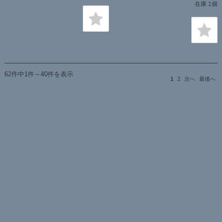
在庫 1個
62件中1件～40件を表示
1
2
次へ
最後へ