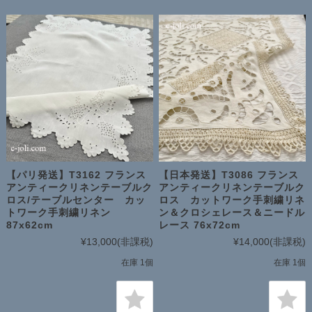
【パリ発送】T3162 フランス
【日本発送】T3086 フランス
アンティークリネンテーブルク
アンティークリネンテーブルク
ロス/テーブルセンター カッ
ロス カットワーク手刺繍リネ
トワーク手刺繍リネン
ン＆クロシェレース＆ニードル
87x62cm
レース 76x72cm
¥13,000
(非課税)
¥14,000
(非課税)
在庫 1個
在庫 1個