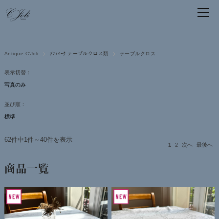
Antique C'Joli
ｱﾝﾃｨｰｸ テーブルクロス類
テーブルクロス
表示切替：
並び順：
62件中1件～40件を表示
1
2
次へ
最後へ
商品一覧