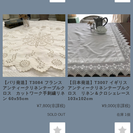
【パリ発送】T3084 フランス
【日本発送】T3007 イギリス
アンティークリネンテーブルク
アンティークリネンテーブルク
ロス カットワーク手刺繍リネ
ロス リネン＆クロシェレース
ン 60x55cm
103x102cm
¥7,800
(非課税)
¥9,000
(非課税)
SOLD OUT
在庫 1個