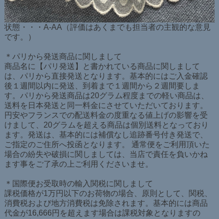
状態・・・A-AA（評価はあくまでも担当者の主観的な意見
です。）
＊パリから発送商品に関しまして
商品名に【パリ発送】と書かれている商品に関しまして
は、パリから直接発送となります。基本的にはご入金確認
後１週間以内に発送、到着まで１週間から２週間要しま
す。パリから発送商品は20グラム程度までの軽い商品は、
送料を日本発送と同一料金にさせていただいております。
円安やフランスでの配送料金の度重なる値上げの影響を受
けまして、20グラムを超える商品は個別送料となっており
ます。発送は、基本的には補償なし追跡番号付き発送で、
ご指定のご住所へ投函となります。 通常便をご利用頂いた
場合の紛失や破損に関しましては、当店で責任を負いかね
ます事をご了承の上ご利用くださいませ。
＊国際便お受取時の輸入関税に関しまして
課税価格が1万円以下のお荷物の場合、原則として、関税、
消費税および地方消費税は免除されます。基本的には商品
代金が16,666円を超えます場合は課税対象となりますの