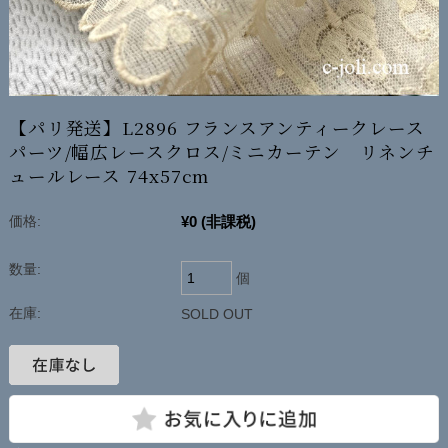
【パリ発送】L2896 フランスアンティークレース
パーツ/幅広レースクロス/ミニカーテン リネンチ
ュールレース 74x57cm
¥0
(非課税)
価格:
数量:
個
在庫:
SOLD OUT