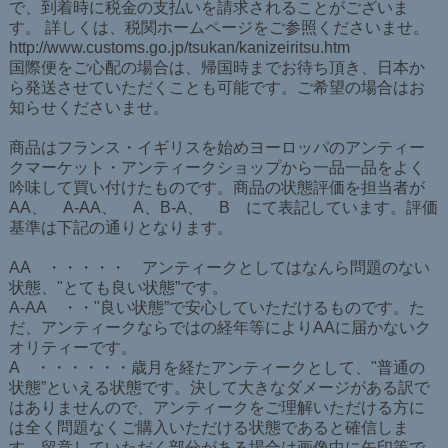
で、到着時に税金の支払いを請求されることがございま
す。 詳しくは、税関ホームページをご参照くださいませ。
http://www.customs.go.jp/tsukan/kanizeiritsu.htm
国際便をご心配の場合は、帰国時までお待ち頂き、日本か
ら発送させていただくことも可能です。ご希望の場合はお
知らせくださいませ。
商品はフランス・イギリスを始めヨーロッパのアンティー
クマーケット・アンティークショップから一品一品をよく
吟味して買い付けたものです。商品の状態評価を担当者が
AA、 A-AA、 A、B-A、 B にて表記しています。評価
基準は下記の通りとなります。
AA ・・・・・ アンティークとしてはなんら問題のない
状態、"とても良い状態”です。
A-AA ・・"良い状態”で安心していただけるものです。た
だ、アンティークならではの経年等によりAAに届かないク
オリティーです。
A ・・・・・・歳月を経たアンティークとして、"普通の
状態”といえる状態です。決して大きなダメージがある訳で
はありませんので、アンティークをご理解いただける方に
は全く問題なくご購入いただける状態であると確信しま
す。留意していただく部分がある場合は画像中に矢印等で