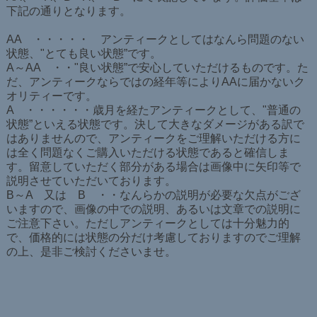
下記の通りとなります。
AA ・・・・・ アンティークとしてはなんら問題のない
状態、"とても良い状態”です。
A～AA ・・"良い状態”で安心していただけるものです。た
だ、アンティークならではの経年等によりAAに届かないク
オリティーです。
A ・・・・・・歳月を経たアンティークとして、"普通の
状態”といえる状態です。決して大きなダメージがある訳で
はありませんので、アンティークをご理解いただける方に
は全く問題なくご購入いただける状態であると確信しま
す。留意していただく部分がある場合は画像中に矢印等で
説明させていただいております。
B～A 又は B ・・なんらかの説明が必要な欠点がござ
いますので、画像の中での説明、あるいは文章での説明に
ご注意下さい。ただしアンティークとしては十分魅力的
で、価格的には状態の分だけ考慮しておりますのでご理解
の上、是非ご検討くださいませ。