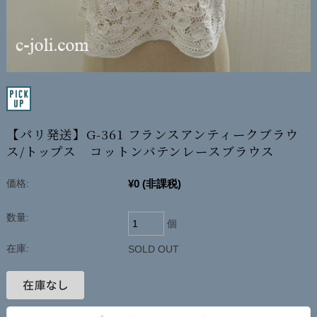
【パリ発送】G-361 フランスアンティークブラウ
ス/トップス コットンバテンレースブラウス
¥0
(非課税)
価格:
数量:
個
在庫:
SOLD OUT