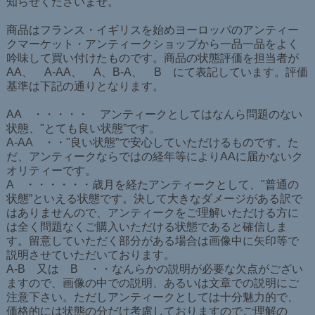
知らせくださいませ。
商品はフランス・イギリスを始めヨーロッパのアンティー
クマーケット・アンティークショップから一品一品をよく
吟味して買い付けたものです。商品の状態評価を担当者が
AA、 A-AA、 A、B-A、 B にて表記しています。評価
基準は下記の通りとなります。
AA ・・・・・ アンティークとしてはなんら問題のない
状態、"とても良い状態”です。
A-AA ・・"良い状態”で安心していただけるものです。た
だ、アンティークならではの経年等によりAAに届かないク
オリティーです。
A ・・・・・・歳月を経たアンティークとして、"普通の
状態”といえる状態です。決して大きなダメージがある訳で
はありませんので、アンティークをご理解いただける方に
は全く問題なくご購入いただける状態であると確信しま
す。留意していただく部分がある場合は画像中に矢印等で
説明させていただいております。
A-B 又は B ・・なんらかの説明が必要な欠点がござい
ますので、画像の中での説明、あるいは文章での説明にご
注意下さい。ただしアンティークとしては十分魅力的で、
価格的には状態の分だけ考慮しておりますのでご理解の