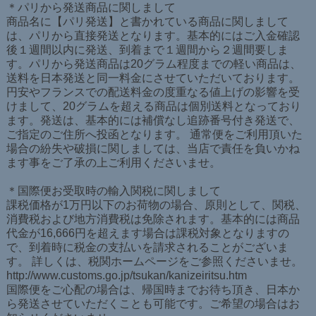
＊パリから発送商品に関しまして
商品名に【パリ発送】と書かれている商品に関しまして
は、パリから直接発送となります。基本的にはご入金確認
後１週間以内に発送、到着まで１週間から２週間要しま
す。パリから発送商品は20グラム程度までの軽い商品は、
送料を日本発送と同一料金にさせていただいております。
円安やフランスでの配送料金の度重なる値上げの影響を受
けまして、20グラムを超える商品は個別送料となっており
ます。発送は、基本的には補償なし追跡番号付き発送で、
ご指定のご住所へ投函となります。 通常便をご利用頂いた
場合の紛失や破損に関しましては、当店で責任を負いかね
ます事をご了承の上ご利用くださいませ。
＊国際便お受取時の輸入関税に関しまして
課税価格が1万円以下のお荷物の場合、原則として、関税、
消費税および地方消費税は免除されます。基本的には商品
代金が16,666円を超えます場合は課税対象となりますの
で、到着時に税金の支払いを請求されることがございま
す。 詳しくは、税関ホームページをご参照くださいませ。
http://www.customs.go.jp/tsukan/kanizeiritsu.htm
国際便をご心配の場合は、帰国時までお待ち頂き、日本か
ら発送させていただくことも可能です。ご希望の場合はお