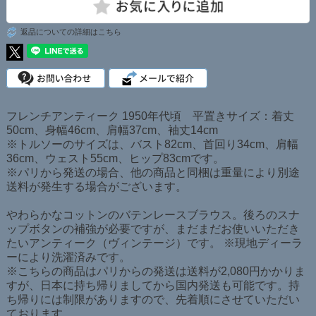
返品についての詳細はこちら
フレンチアンティーク 1950年代頃 平置きサイズ：着丈
50cm、身幅46cm、肩幅37cm、袖丈14cm
※トルソーのサイズは、バスト82cm、首回り34cm、肩幅
36cm、ウェスト55cm、ヒップ83cmです。
※パリから発送の場合、他の商品と同梱は重量により別途
送料が発生する場合がございます。
やわらかなコットンのバテンレースブラウス。後ろのスナ
ップボタンの補強が必要ですが、まだまだお使いいただき
たいアンティーク（ヴィンテージ）です。 ※現地ディーラ
ーにより洗濯済みです。
※こちらの商品はパリからの発送は送料が2,080円かかりま
すが、日本に持ち帰りましてから国内発送も可能です。持
ち帰りには制限がありますので、先着順にさせていただい
ております。