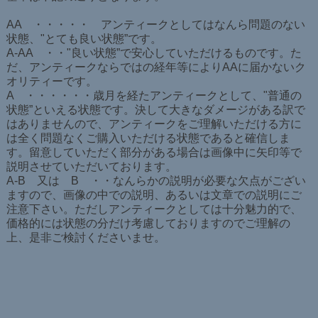
AA ・・・・・ アンティークとしてはなんら問題のない
状態、"とても良い状態”です。
A-AA ・・"良い状態”で安心していただけるものです。た
だ、アンティークならではの経年等によりAAに届かないク
オリティーです。
A ・・・・・・歳月を経たアンティークとして、"普通の
状態”といえる状態です。決して大きなダメージがある訳で
はありませんので、アンティークをご理解いただける方に
は全く問題なくご購入いただける状態であると確信しま
す。留意していただく部分がある場合は画像中に矢印等で
説明させていただいております。
A-B 又は B ・・なんらかの説明が必要な欠点がござい
ますので、画像の中での説明、あるいは文章での説明にご
注意下さい。ただしアンティークとしては十分魅力的で、
価格的には状態の分だけ考慮しておりますのでご理解の
上、是非ご検討くださいませ。