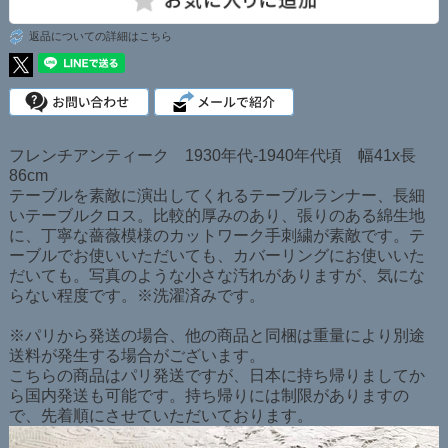
返品についての詳細はこちら
フレンチアンティーク 1930年代-1940年代頃 幅41x長
86cm
テーブルを素敵に演出してくれるテーブルランナー、長細
いテーブルクロス。比較的厚みのあり、張りのある綿生地
に、丁寧な薔薇模様のカットワーク手刺繍が素敵です。テ
ーブルでお使いいただいても、カバーリングにお使いいた
だいても。写真のような小さな汚れがありますが、気にな
らない程度です。※洗濯済みです。
※パリから発送の場合、他の商品と同梱は重量により別途
送料が発生する場合がございます。
こちらの商品はパリ発送ですが、日本に持ち帰りましてか
ら国内発送も可能です。持ち帰りには制限がありますの
で、先着順にさせていただいております。