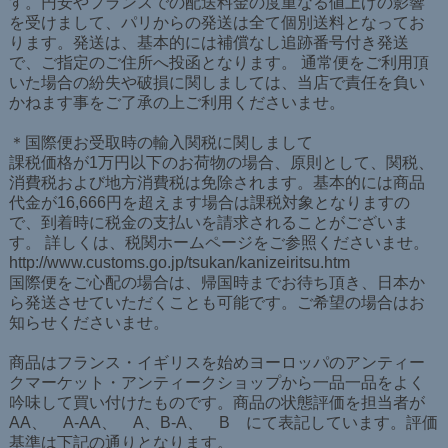
す。円安やフランスでの配送料金の度重なる値上げの影響
を受けまして、パリからの発送は全て個別送料となってお
ります。発送は、基本的には補償なし追跡番号付き発送
で、ご指定のご住所へ投函となります。 通常便をご利用頂
いた場合の紛失や破損に関しましては、当店で責任を負い
かねます事をご了承の上ご利用くださいませ。
＊国際便お受取時の輸入関税に関しまして
課税価格が1万円以下のお荷物の場合、原則として、関税、
消費税および地方消費税は免除されます。基本的には商品
代金が16,666円を超えます場合は課税対象となりますの
で、到着時に税金の支払いを請求されることがございま
す。 詳しくは、税関ホームページをご参照くださいませ。
http://www.customs.go.jp/tsukan/kanizeiritsu.htm
国際便をご心配の場合は、帰国時までお待ち頂き、日本か
ら発送させていただくことも可能です。ご希望の場合はお
知らせくださいませ。
商品はフランス・イギリスを始めヨーロッパのアンティー
クマーケット・アンティークショップから一品一品をよく
吟味して買い付けたものです。商品の状態評価を担当者が
AA、 A-AA、 A、B-A、 B にて表記しています。評価
基準は下記の通りとなります。