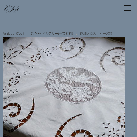
Antique C'Joli
ｱﾝﾃｨｰｸ メルスリー(手芸材料)
刺繍クロス・ビーズ類