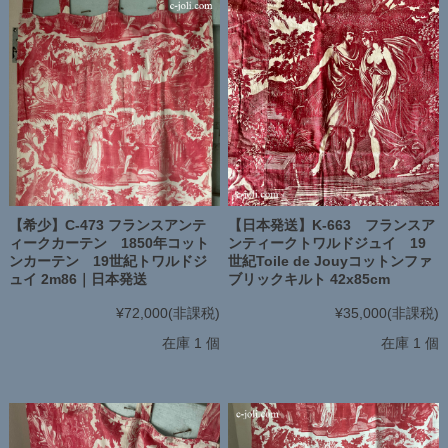
【希少】C-473 フランスアンテ
【日本発送】K-663 フランスア
ィークカーテン 1850年コット
ンティークトワルドジュイ 19
ンカーテン 19世紀トワルドジ
世紀Toile de Jouyコットンファ
ュイ 2m86｜日本発送
ブリックキルト 42x85cm
¥72,000
(非課税)
¥35,000
(非課税)
在庫 1 個
在庫 1 個