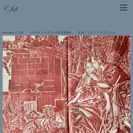
Antique C'Joli
ｱﾝﾃｨｰｸ メルスリー(手芸材料)
生地・リネンファブリック