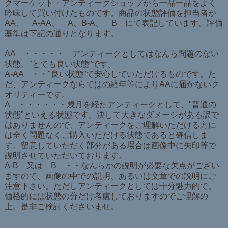
クマーケット・アンティークショップから一品一品をよく
吟味して買い付けたものです。商品の状態評価を担当者が
AA、 A-AA、 A、B-A、 B にて表記しています。評価
基準は下記の通りとなります。
AA ・・・・・ アンティークとしてはなんら問題のない
状態、"とても良い状態”です。
A-AA ・・"良い状態”で安心していただけるものです。た
だ、アンティークならではの経年等によりAAに届かないク
オリティーです。
A ・・・・・・歳月を経たアンティークとして、"普通の
状態”といえる状態です。決して大きなダメージがある訳で
はありませんので、アンティークをご理解いただける方に
は全く問題なくご購入いただける状態であると確信しま
す。留意していただく部分がある場合は画像中に矢印等で
説明させていただいております。
A-B 又は B ・・なんらかの説明が必要な欠点がござい
ますので、画像の中での説明、あるいは文章での説明にご
注意下さい。ただしアンティークとしては十分魅力的で、
価格的には状態の分だけ考慮しておりますのでご理解の
上、是非ご検討くださいませ。