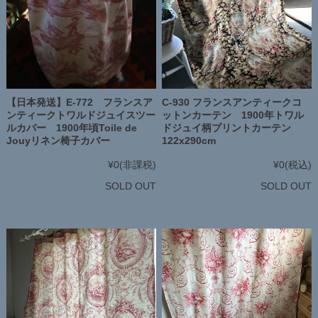
【日本発送】E-772 フランスア
C-930 フランスアンティークコ
ンティークトワルドジュイスツー
ットンカーテン 1900年トワル
ルカバー 1900年頃Toile de
ドジュイ柄プリントカーテン
Jouyリネン椅子カバー
122x290cm
¥0
(非課税)
¥0
(税込)
SOLD OUT
SOLD OUT