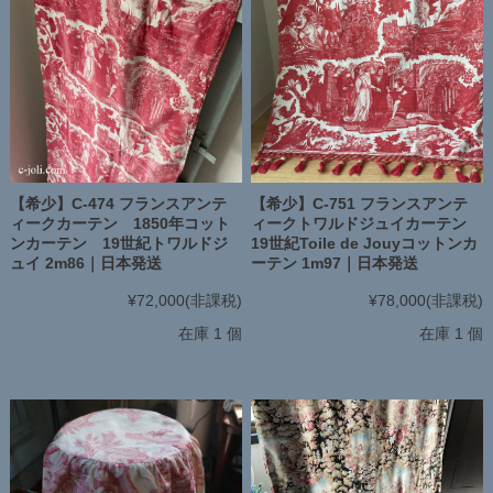
【希少】C-474 フランスアンテ
【希少】C-751 フランスアンテ
ィークカーテン 1850年コット
ィークトワルドジュイカーテン
ンカーテン 19世紀トワルドジ
19世紀Toile de Jouyコットンカ
ュイ 2m86｜日本発送
ーテン 1m97｜日本発送
¥72,000
(非課税)
¥78,000
(非課税)
在庫 1 個
在庫 1 個