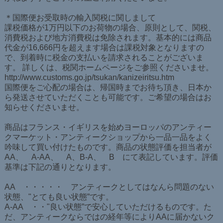
＊国際便お受取時の輸入関税に関しまして
課税価格が1万円以下のお荷物の場合、原則として、関税、
消費税および地方消費税は免除されます。基本的には商品
代金が16,666円を超えます場合は課税対象となりますの
で、到着時に税金の支払いを請求されることがございま
す。 詳しくは、税関ホームページをご参照くださいませ。
http://www.customs.go.jp/tsukan/kanizeiritsu.htm
国際便をご心配の場合は、帰国時までお待ち頂き、日本か
ら発送させていただくことも可能です。ご希望の場合はお
知らせくださいませ。
商品はフランス・イギリスを始めヨーロッパのアンティー
クマーケット・アンティークショップから一品一品をよく
吟味して買い付けたものです。商品の状態評価を担当者が
AA、 A-AA、 A、B-A、 B にて表記しています。評価
基準は下記の通りとなります。
AA ・・・・・ アンティークとしてはなんら問題のない
状態、"とても良い状態”です。
A-AA ・・"良い状態”で安心していただけるものです。た
だ、アンティークならではの経年等によりAAに届かないク