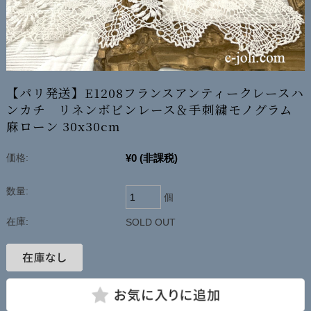
【パリ発送】E1208フランスアンティークレースハ
ンカチ リネンボビンレース＆手刺繍モノグラム
麻ローン 30x30cm
¥0
(非課税)
価格:
数量:
個
在庫:
SOLD OUT