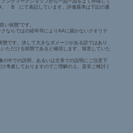
・アンティークショップから一品一品をよく吟味して
-A、 B にて表記しています。評価基準は下記の通
良い状態”です。
ィークならではの経年等によりAAに届かないクオリテ
る状態です。決して大きなダメージがある訳ではあり
入いただける状態であると確信します。留意していた
。
画像の中での説明、あるいは文章での説明にご注意下
だけ考慮しておりますのでご理解の上、是非ご検討く