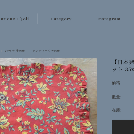
ntique C'Joli
Category
Instagram
ご利用案内
パリのアンティーク
店長日記
テーブルクロス類
ｱﾝﾃｨｰｸ その他
アンティークその他
お客様の声
レース・刺繍
【日本発
ット 35
お問い合わせ
手芸材料
キッチンクロス類
価格:
ベッドリネン類
数量:
カーテン・ラグ類
在庫:
ファッション
その他