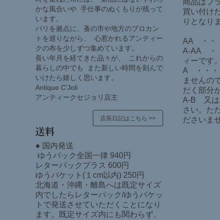
商品はフ
かな風合いや 手仕事のぬくもりが残って
買い付けた
います。
りとなり
パリを拠点に、蚤の市や地方のブロカン
トを巡りながら、 心惹かれるアンティー
AA ・
クの布を少しずつ集めています。
A-AA 
長い年月を経てきた品々が、 これからの
ィーです
暮らしの中でも また新しい時間を刻んで
A ・・
いけたら嬉しく思います。
ませんの
Antique C'Joli
だく部分
アンティークセジョリ店主
A-B 
さい。た
店長日記はこちら >>
ださいま
送料
● 国内発送
ゆうパック全国一律 940円
レターパックプラス 600円
ゆうパケット(１cm以内) 250円
北海道・沖縄・離島へは既定サイズ
内でしたらレターパック/ゆうパケッ
トで発送させていただくことになり
ます。既定サイズ内にも関わらず、