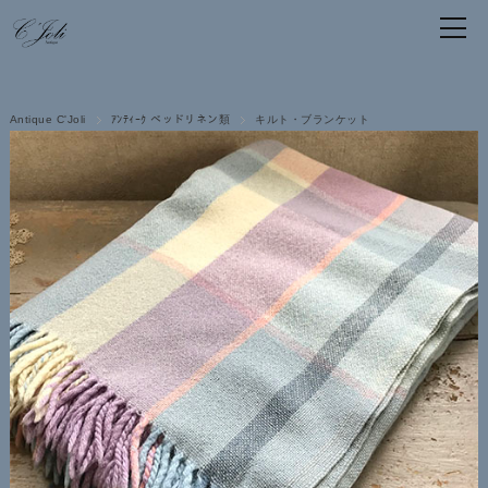
Antique C'Joli
ｱﾝﾃｨｰｸ ベッドリネン類
キルト・ブランケット