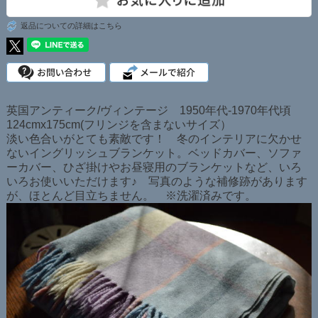
返品についての詳細はこちら
英国アンティーク/ヴィンテージ 1950年代-1970年代頃
124cmx175cm(フリンジを含まないサイズ）
淡い色合いがとても素敵です！ 冬のインテリアに欠かせ
ないイングリッシュブランケット。ベッドカバー、ソファ
ーカバー、ひざ掛けやお昼寝用のブランケットなど、いろ
いろお使いいただけます♪ 写真のような補修跡があります
が、ほとんど目立ちません。 ※洗濯済みです。