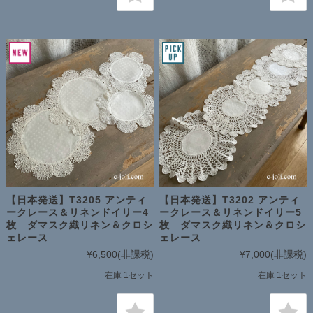
【日本発送】T3205 アンティ
【日本発送】T3202 アンティ
ークレース＆リネンドイリー4
ークレース＆リネンドイリー5
枚 ダマスク織リネン＆クロシ
枚 ダマスク織リネン＆クロシ
ェレース
ェレース
¥6,500
(非課税)
¥7,000
(非課税)
在庫 1セット
在庫 1セット