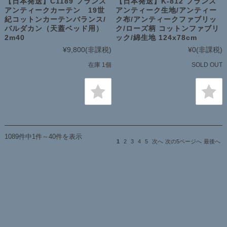
【日本発送】C1189 フランス
【日本発送】K-812 フランス
アンティークカーテン 19世
アンティーク生地/アンティー
紀コットンカーテンバランス/
ク布/アンティークファブリッ
バルダカン（天蓋ベッド用）
ク/ローズ柄 コットンファブリ
2m40
ック/綿生地 124x78cm
¥9,800
(非課税)
¥0
(非課税)
在庫 1個
SOLD OUT
1089件中1件～40件を表示
1
2
3
4
5
次へ
次の5ページへ
最後へ