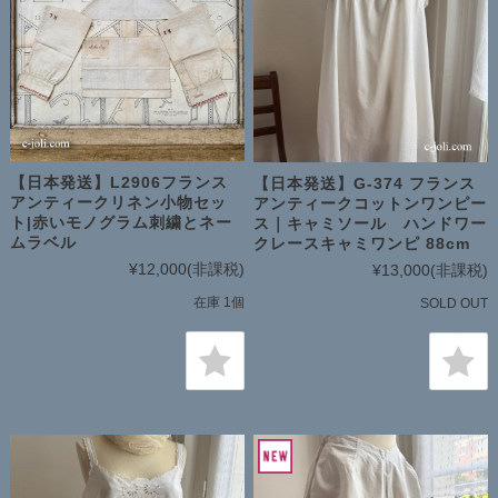
【日本発送】L2906フランス
【日本発送】G-374 フランス
アンティークリネン小物セッ
アンティークコットンワンピー
ト|赤いモノグラム刺繍とネー
ス｜キャミソール ハンドワー
ムラベル
クレースキャミワンピ 88cm
¥12,000
(非課税)
¥13,000
(非課税)
在庫 1個
SOLD OUT